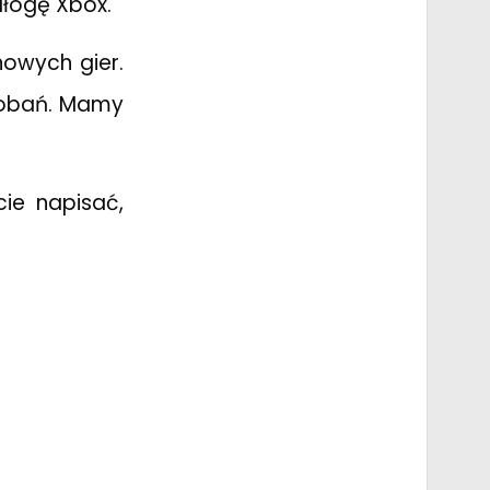
łogę Xbox.
owych gier.
odobań. Mamy
cie napisać,