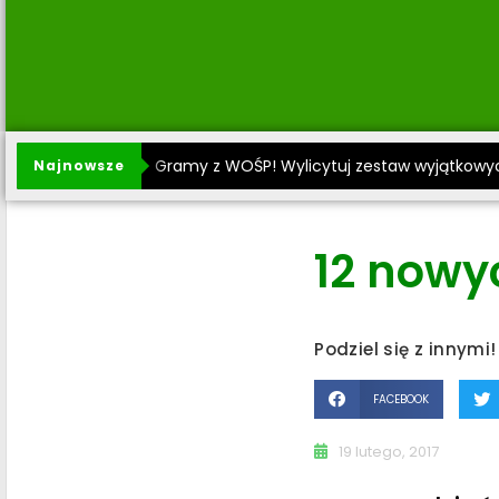
Gramy z WOŚP! Wylicytuj zestaw wyjątkowy
Najnowsze
12 nowy
Podziel się z innymi!
FACEBOOK
19 lutego, 2017