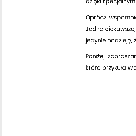
dzięki specjaln
Oprócz wspomnia
Jedne ciekawsze,
jedynie nadzieję, 
Poniżej zaprasza
która przykuła W