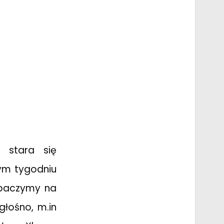
 stara się
tym tygodniu
obaczymy na
głośno, m.in