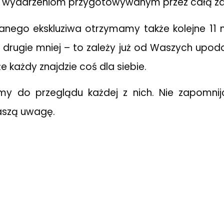
ym wydarzeniom przygotowywanym przez całą za
nego ekskluziwa otrzymamy także kolejne 11 n
 drugie mniej – to zależy już od Waszych up
że każdy znajdzie coś dla siebie.
my do przeglądu każdej z nich. Nie zapomnij
aszą uwagę.