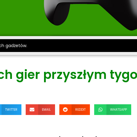
ch gadżetów.
ch gier przyszłym tyg
TWITTER
EMAIL
REDDIT
WHATSAPP