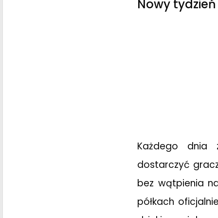
Nowy tydzień
Każdego dnia z
dostarczyć gracz
bez wątpienia n
półkach oficjaln