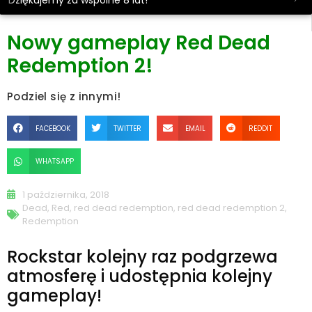
Dziękujemy za wspólne 8 lat!
Nowy gameplay Red Dead
Redemption 2!
Podziel się z innymi!
FACEBOOK
TWITTER
EMAIL
REDDIT
WHATSAPP
1 października, 2018
Dead
,
Red
,
red dead redemption
,
red dead redemption 2
,
Redemption
Rockstar kolejny raz podgrzewa
atmosferę i udostępnia kolejny
gameplay!