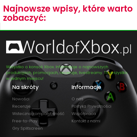
Najnowsze wpisy, które warto
zobaczyć:
Wszystko o konsoli Xbox. Informacje o najnowszych
produkcjach, promocjach, recenzje, livestreamy. To wszystko
w jednym miejscu!
Na skróty
Informacje
Nowości
O nas
Recenzje
Polityka Prywatności
Wsteczna kompatybilność
Współpraca
Free-to-Play
Kontakt z nami
Gry Splitscreen