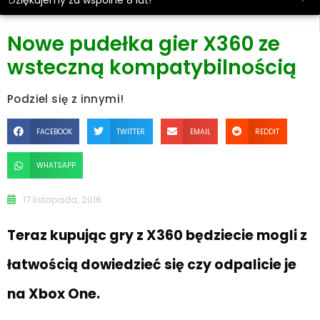
Dziękujemy za wspólne 8 lat!
Nowe pudełka gier X360 ze
wsteczną kompatybilnością
Podziel się z innymi!
FACEBOOK
TWITTER
EMAIL
REDDIT
WHATSAPP
17 listopada, 2016
Teraz kupując gry z X360 będziecie mogli z
łatwością dowiedzieć się czy odpalicie je
na Xbox One.