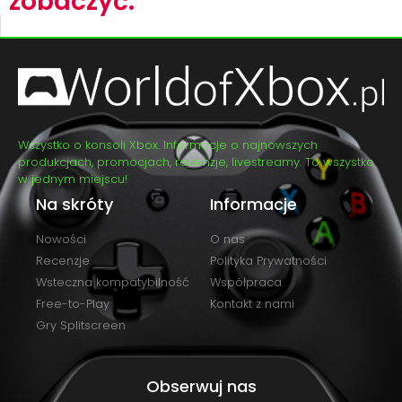
zobaczyć:
Wszystko o konsoli Xbox. Informacje o najnowszych
produkcjach, promocjach, recenzje, livestreamy. To wszystko
w jednym miejscu!
Na skróty
Informacje
Nowości
O nas
Recenzje
Polityka Prywatności
Wsteczna kompatybilność
Współpraca
Free-to-Play
Kontakt z nami
Gry Splitscreen
Obserwuj nas