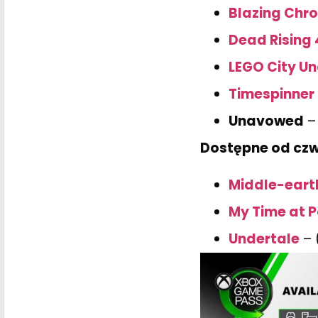
Blazing Chr
Dead Rising 
LEGO City U
Timespinner
Unavowed
–
Dostępne od czw
Middle-eart
My Time at P
Undertale
– 