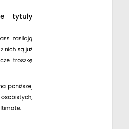
e tytuły
ss zasilają
z nich są już
cze troszkę
a poniższej
 osobistych,
ltimate.