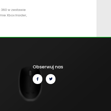
x 360 w zestawie
mie Xbox Insider,
Obserwuj nas