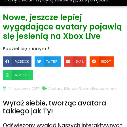
Gramy z WOŚP! Wylicytuj zestaw wyjątkowych gadżetów.
Nowe, jeszcze lepiej
wygądające avatary pojawią
się jesienią na Xbox Live
Podziel się z innymi!
FACEBOOK
TWITTER
EMAIL
REDDIT
WHATSAPP
14 czerwca, 2017
Avatary
,
Microsoft
,
xbox live
,
xbox one
Wyraź siebie, tworząc avatara
takiego jak Ty!
Odświeżony wygląd Naszych interaktywnych