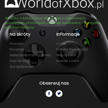
Wszystko o konsoli Xbox. Informacje o najnowszych
produkcjach, promocjach, recenzje, livestreamy. To wszystko
w jednym miejscu!
Na skróty
Informacje
Nowości
O nas
Recenzje
Polityka Prywatności
Wsteczna kompatybilność
Współpraca
Free-to-Play
Kontakt z nami
Gry Splitscreen
Obserwuj nas