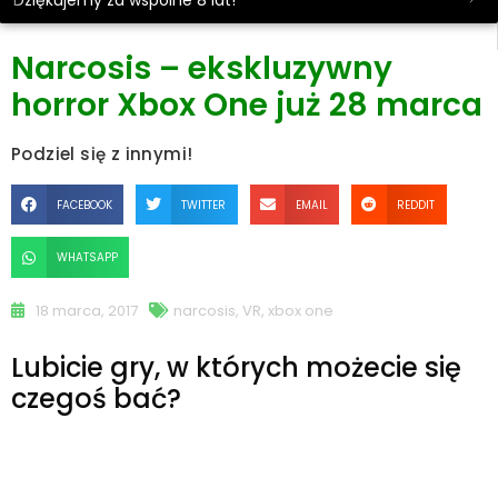
Dziękujemy za wspólne 8 lat!
Narcosis – ekskluzywny
horror Xbox One już 28 marca
Podziel się z innymi!
FACEBOOK
TWITTER
EMAIL
REDDIT
WHATSAPP
18 marca, 2017
narcosis
,
VR
,
xbox one
Lubicie gry, w których możecie się
czegoś bać?