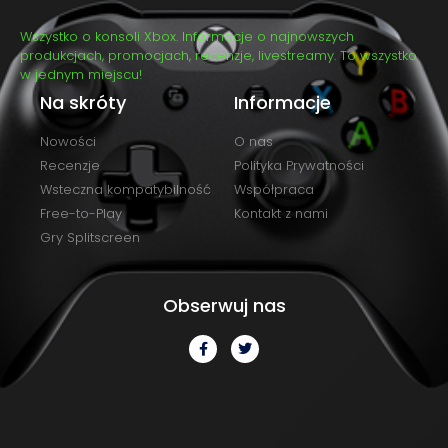
Wszystko o konsoli Xbox. Informacje o najnowszych
produkcjach, promocjach, recenzje, livestreamy. To wszystko
w jednym miejscu!
Na skróty
Informacje
Nowości
O nas
Recenzje
Polityka Prywatności
Wsteczna kompatybilność
Współpraca
Free-to-Play
Kontakt z nami
Gry Splitscreen
Obserwuj nas