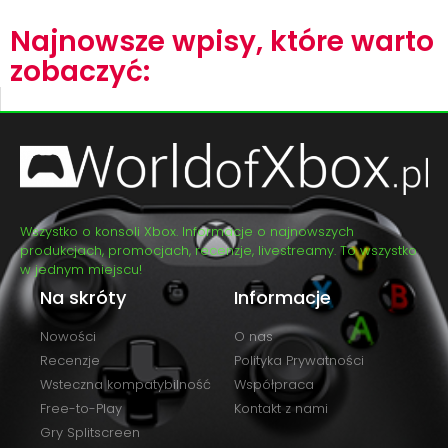
Najnowsze wpisy, które warto
zobaczyć:
Wszystko o konsoli Xbox. Informacje o najnowszych
produkcjach, promocjach, recenzje, livestreamy. To wszystko
w jednym miejscu!
Na skróty
Informacje
Nowości
O nas
Recenzje
Polityka Prywatności
Wsteczna kompatybilność
Współpraca
Free-to-Play
Kontakt z nami
Gry Splitscreen