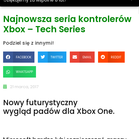
Dziękujemy za wspólne 8 lat!
Najnowsza seria kontrolerów
Xbox – Tech Series
Podziel się z innymi!
FACEBOOK
TWITTER
EMAIL
REDDIT
WHATSAPP
21 marca, 2017
Nowy futurystyczny
wygląd padów dla Xbox One.