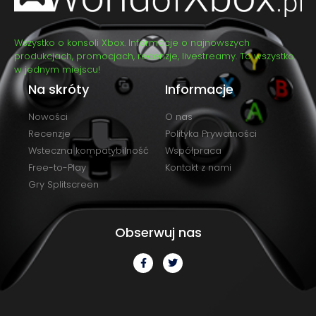
Wszystko o konsoli Xbox. Informacje o najnowszych
produkcjach, promocjach, recenzje, livestreamy. To wszystko
w jednym miejscu!
Na skróty
Informacje
Nowości
O nas
Recenzje
Polityka Prywatności
Wsteczna kompatybilność
Współpraca
Free-to-Play
Kontakt z nami
Gry Splitscreen
Obserwuj nas