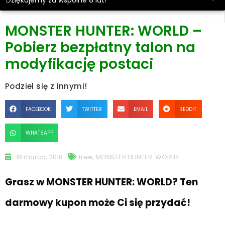
Dziękujemy za wspólne 8 lat!
MONSTER HUNTER: WORLD –
Pobierz bezpłatny talon na
modyfikację postaci
Podziel się z innymi!
FACEBOOK
TWITTER
EMAIL
REDDIT
WHATSAPP
18 marca, 2018
free
,
MONSTER HUNTER: WORLD
Grasz w MONSTER HUNTER: WORLD? Ten
darmowy kupon może Ci się przydać!