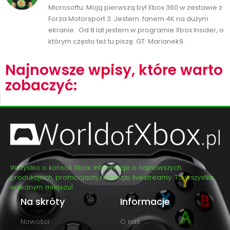
Microsoftu. Moją pierwszą był Xbox 360 w zestawie z
Forza Motorsport 3. Jestem fanem 4K na dużym
ekranie. Od 8 lat jestem w programie Xbox Insider, o
którym często też tu piszę. GT: Marianek9.
Najnowsze wpisy, które warto
zobaczyć:
Wszystko o konsoli Xbox. Informacje o najnowszych
produkcjach, promocjach, recenzje, livestreamy. To wszystko
w jednym miejscu!
Na skróty
Informacje
Nowości
O nas