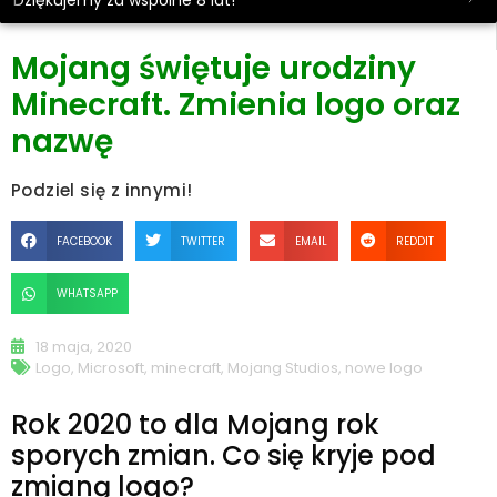
Dziękujemy za wspólne 8 lat!
Mojang świętuje urodziny
Minecraft. Zmienia logo oraz
nazwę
Podziel się z innymi!
FACEBOOK
TWITTER
EMAIL
REDDIT
WHATSAPP
18 maja, 2020
Logo
,
Microsoft
,
minecraft
,
Mojang Studios
,
nowe logo
Rok 2020 to dla Mojang rok
sporych zmian. Co się kryje pod
zmianą logo?