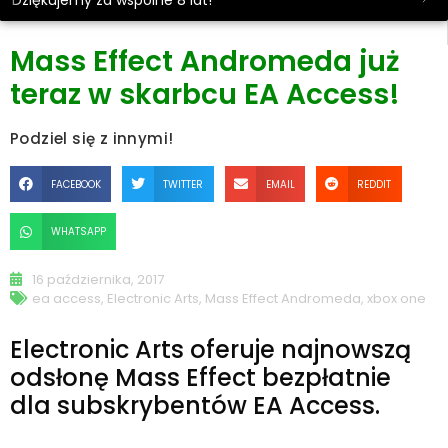
Dziękujemy za wspólne 8 lat!
Mass Effect Andromeda już
teraz w skarbcu EA Access!
Podziel się z innymi!
FACEBOOK
TWITTER
EMAIL
REDDIT
WHATSAPP
16 października, 2017
ea access
,
Electronic Arts
,
Mass Effect Andromeda
,
xbox one
Electronic Arts oferuje najnowszą
odsłonę Mass Effect bezpłatnie
dla subskrybentów EA Access.