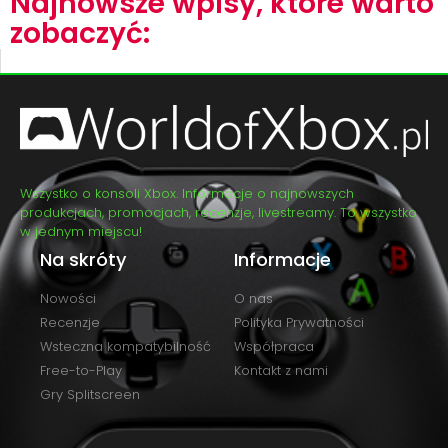
Najnowsze wpisy, które warto
zobaczyć:
Wszystko o konsoli Xbox. Informacje o najnowszych
produkcjach, promocjach, recenzje, livestreamy. To wszystko
w jednym miejscu!
Na skróty
Informacje
Nowości
O nas
Recenzje
Polityka Prywatności
Wsteczna kompatybilność
Współpraca
Free-to-Play
Kontakt z nami
Gry Splitscreen