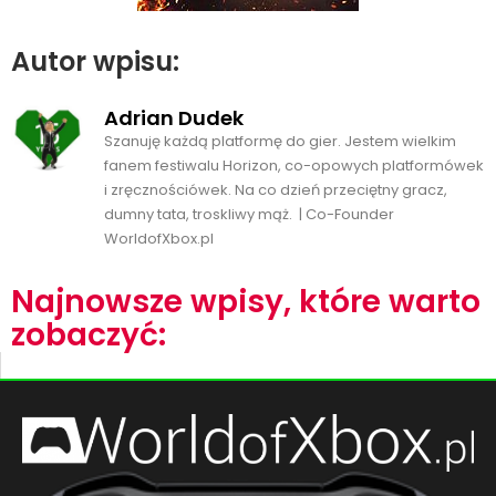
Autor wpisu:
Adrian Dudek
Szanuję każdą platformę do gier. Jestem wielkim
fanem festiwalu Horizon, co-opowych platformówek
i zręcznościówek. Na co dzień przeciętny gracz,
dumny tata, troskliwy mąż. | Co-Founder
WorldofXbox.pl
Najnowsze wpisy, które warto
zobaczyć: