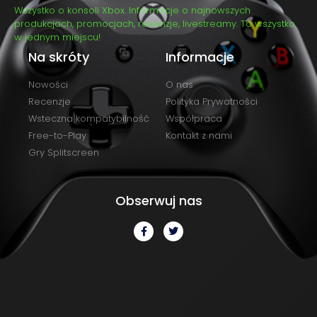
Wszystko o konsoli Xbox. Informacje o najnowszych
produkcjach, promocjach, recenzje, livestreamy. To wszystko
w jednym miejscu!
Na skróty
Informacje
Nowości
O nas
Recenzje
Polityka Prywatności
Wsteczna kompatybilność
Współpraca
Free-to-Play
Kontakt z nami
Gry Splitscreen
Obserwuj nas