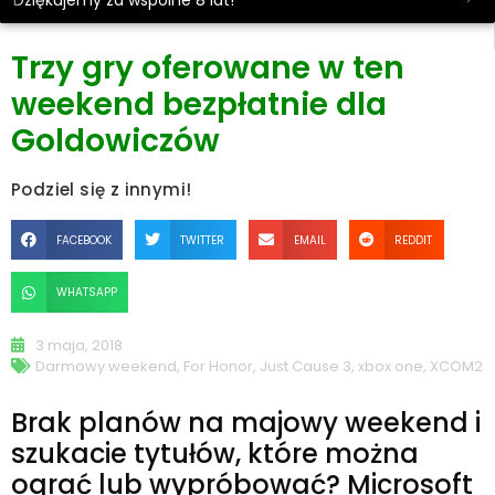
Dziękujemy za wspólne 8 lat!
Trzy gry oferowane w ten
weekend bezpłatnie dla
Goldowiczów
Podziel się z innymi!
FACEBOOK
TWITTER
EMAIL
REDDIT
WHATSAPP
3 maja, 2018
Darmowy weekend
,
For Honor
,
Just Cause 3
,
xbox one
,
XCOM2
Brak planów na majowy weekend i
szukacie tytułów, które można
ograć lub wypróbować? Microsoft