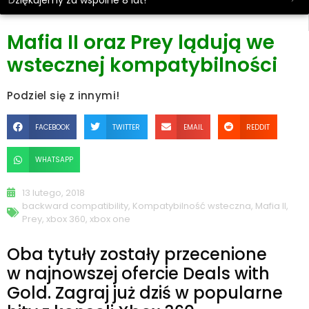
Dziękujemy za wspólne 8 lat!
Mafia II oraz Prey lądują we
wstecznej kompatybilności
Podziel się z innymi!
FACEBOOK
TWITTER
EMAIL
REDDIT
WHATSAPP
13 lutego, 2018
backward compatibility
,
Kompatybilność wsteczna
,
Mafia II
,
Prey
,
xbox 360
,
xbox one
Oba tytuły zostały przecenione
w najnowszej ofercie Deals with
Gold. Zagraj już dziś w popularne