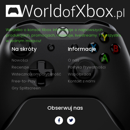
Wszystko o konsoli Xbox. Informacje o najnowszych
produkcjach, promocjach, recenzje, livestreamy. To wszystko
w jednym miejscu!
Na skróty
Informacje
Nowości
O nas
Recenzje
Polityka Prywatności
Wsteczna kompatybilność
Współpraca
Free-to-Play
Kontakt z nami
Gry Splitscreen
Obserwuj nas