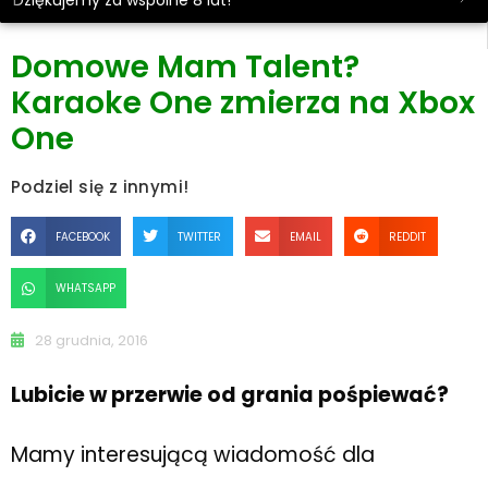
Dziękujemy za wspólne 8 lat!
Domowe Mam Talent?
Karaoke One zmierza na Xbox
One
Podziel się z innymi!
FACEBOOK
TWITTER
EMAIL
REDDIT
WHATSAPP
28 grudnia, 2016
Lubicie w przerwie od grania pośpiewać?
Mamy interesującą wiadomość dla