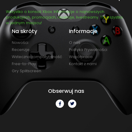
Wszystko o konsoli Xbox. Informacje o najnowszych
produkcjach, promocjach, recenzje, livestreamy. To wszystko
w jednym miejscu!
Na skróty
Informacje
Nowości
O nas
Recenzje
Polityka Prywatności
Wsteczna kompatybilność
Współpraca
Free-to-Play
Kontakt z nami
Gry Splitscreen
Obserwuj nas