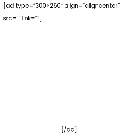
[ad type=”300×250″ align=”aligncenter”
src=”” link=””]
[/ad]