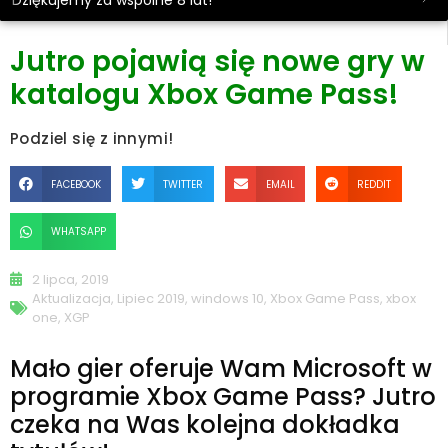
Dziękujemy za wspólne 8 lat!
Jutro pojawią się nowe gry w
katalogu Xbox Game Pass!
Podziel się z innymi!
FACEBOOK
TWITTER
EMAIL
REDDIT
WHATSAPP
2 lipca, 2019
Aktualizacja
,
Lipiec 2019
,
windows 10
,
Xbox Game Pass
,
xbox
one
,
XGP
Mało gier oferuje Wam Microsoft w
programie Xbox Game Pass? Jutro
czeka na Was kolejna dokładka