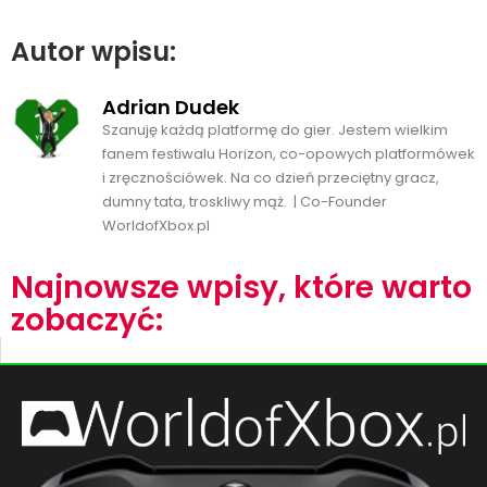
Autor wpisu:
Adrian Dudek
Szanuję każdą platformę do gier. Jestem wielkim
fanem festiwalu Horizon, co-opowych platformówek
i zręcznościówek. Na co dzień przeciętny gracz,
dumny tata, troskliwy mąż. | Co-Founder
WorldofXbox.pl
Najnowsze wpisy, które warto
zobaczyć: