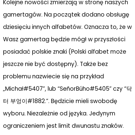
Kolejne nowości zmierzają w stronę naszych
gamertagów. Na początek dodano obsługę
dziesięciu innych alfabetów. Oznacza to, że w
Wasz gamertag będzie mógł w przyszłości
posiadać polskie znaki (Polski alfabet może
jeszcze nie być dostępny). Także bez
problemu nazwiecie się na przykład
„Michał#5407”, lub “SeñorBúho#5405” czy “닥
터 부엉이#1882.”. Będzicie mieli swobodę
wyboru. Niezależnie od języka. Jedynym
ograniczeniem jest limit dwunastu znaków.