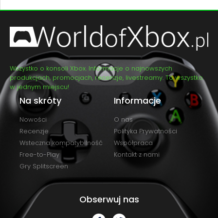
Wszystko o konsoli Xbox. Informacje o najnowszych
produkcjach, promocjach, recenzje, livestreamy. To wszystko
w jednym miejscu!
Na skróty
Informacje
Nowości
O nas
Recenzje
Polityka Prywatności
Wsteczna kompatybilność
Współpraca
Free-to-Play
Kontakt z nami
Gry Splitscreen
Obserwuj nas