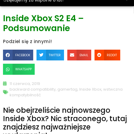
Dziękujemy za wspólne 8 lat!
Inside Xbox S2 E4 –
Podsumowanie
Podziel się z innymi!
FACEBOOK
TWITTER
EMAIL
REDDIT
WHATSAPP
11 czerwca, 2019
backward compatibility
,
gamertag
,
Inside Xbox
,
wstwczna
kompatybilność
Nie obejrzeliście najnowszego
Inside Xbox? Nic straconego, tutaj
znajdziesz najważniejsze