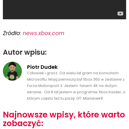
Żródło:
news.xbox.com
Autor wpisu:
Piotr Dudek
Człowiek i gracz. Od wielu lat gram na konsolach
Microsoftu. Moją pierwszą był Xbox 360 w zestawie z
Forza Motorsport 3. Jestem fanem 4K na dużym
ekranie. Od 8 lat jestem w programie Xbox Insider, o
którym często też tu piszę. GT: Marianek9.
Najnowsze wpisy, które warto
zobaczyć: