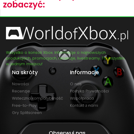
zobaczyć:
Wszystko o konsoli Xbox. Informacje o najnowszych
produkcjach, promocjach, recenzje, livestreamy. To wszystko
w jednym miejscu!
Na skróty
Informacje
Nowości
O nas
Recenzje
Polityka Prywatności
Wsteczna kompatybilność
Współpraca
Free-to-Play
Kontakt z nami
Gry Splitscreen
Obserwuj nas