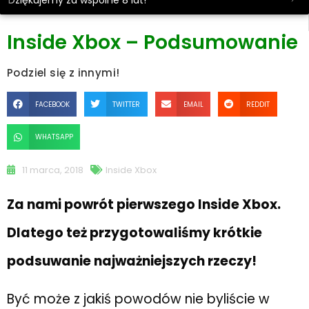
Dziękujemy za wspólne 8 lat!
Inside Xbox – Podsumowanie
Podziel się z innymi!
FACEBOOK
TWITTER
EMAIL
REDDIT
WHATSAPP
11 marca, 2018
Inside Xbox
Za nami powrót pierwszego Inside Xbox.
Dlatego też przygotowaliśmy krótkie
podsuwanie najważniejszych rzeczy!
Być może z jakiś powodów nie byliście w