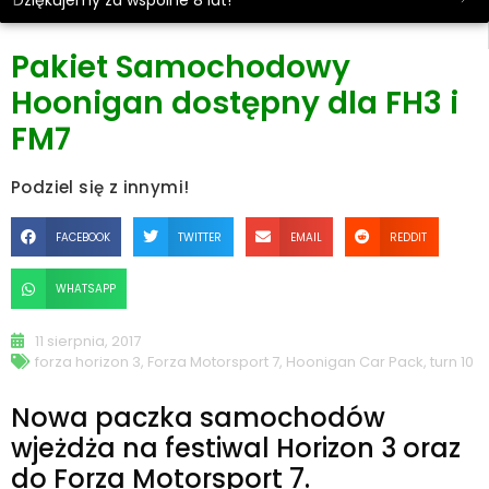
Dziękujemy za wspólne 8 lat!
Pakiet Samochodowy
Hoonigan dostępny dla FH3 i
FM7
Podziel się z innymi!
FACEBOOK
TWITTER
EMAIL
REDDIT
WHATSAPP
11 sierpnia, 2017
forza horizon 3
,
Forza Motorsport 7
,
Hoonigan Car Pack
,
turn 10
Nowa paczka samochodów
wjeżdża na festiwal Horizon 3 oraz
do Forza Motorsport 7.