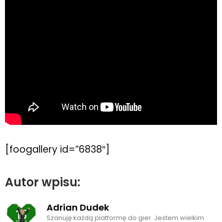
[foogallery id=”6838″]
Autor wpisu:
Adrian Dudek
Szanuję każdą platformę do gier. Jestem wielkim