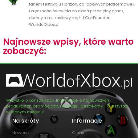
fanem festiwalu Horizon, co-opowych platformówek
i zręcznościówek. Na co dzień przeciętny gracz,
dumny tata, troskliwy mąż. | Co-Founder
WorldofXbox.pl
Najnowsze wpisy, które warto
zobaczyć:
Wszystko o konsoli Xbox. Informacje o najnowszych
produkcjach, promocjach, recenzje, livestreamy. To wszystko
w jednym miejscu!
Na skróty
Informacje
Nowości
O nas