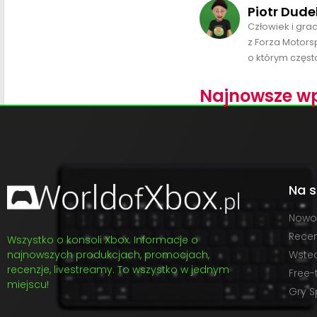
Piotr Dude
Człowiek i gra
z Forza Motors
o którym często
Najnowsze wp
Na s
Nowo
Recen
Wszystko o konsoli Xbox. Informacje o
najnowszych produkcjach, promocjach,
Wste
recenzje, livestreamy. To wszystko w jednym
Free-
miejscu!
Gry S