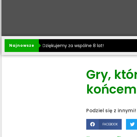
Dziękujemy za wspólne 8 lat!
Najnowsze
Gry, któ
końcem 
Podziel się z innymi!
FACEBOOK