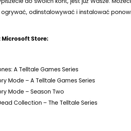
piszecie do swoich kont, jest już Wasze. Możeci
 ogrywać, odinstalowywać i instalować ponowni
z Microsoft Store:
nes: A Telltale Games Series
ory Mode – A Telltale Games Series
tory Mode – Season Two
ead Collection – The Telltale Series