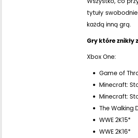
Wszystko, co przy
tytuły swobodnie
każdą inną grą.
Gry które znikły 
Xbox One:
Game of Thro
Minecraft: St
Minecraft: S
The Walking D
WWE 2K15*
WWE 2K16*