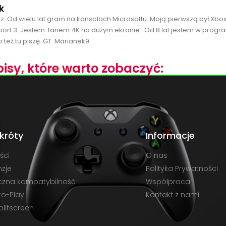
k
cz. Od wielu lat gram na konsolach Microsoftu. Moją pierwszą był Xbo
port 3. Jestem fanem 4K na dużym ekranie. Od 8 lat jestem w progra
 też tu piszę. GT: Marianek9.
isy, które warto zobaczyć:
króty
Informacje
ści
O nas
zje
Polityka Prywatności
czna kompatybilność
Współpraca
to-Play
Kontakt z nami
plitscreen