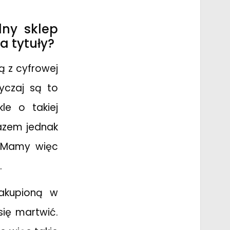
lny sklep
a tytuły?
ją z cyfrowej
yczaj są to
le o takiej
razem jednak
e. Mamy więc
.
zakupioną w
się martwić.