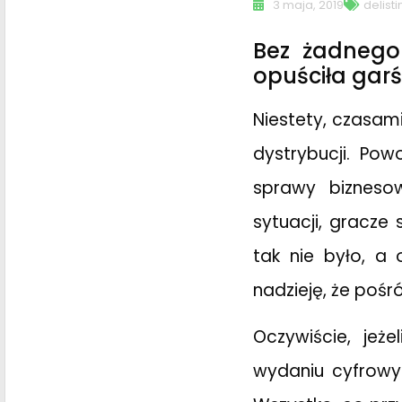
3 maja, 2019
delisti
Bez żadnego 
opuściła garś
Niestety, czasami
dystrybucji. Po
sprawy biznesow
sytuacji, gracze
tak nie było, a 
nadzieję, że pośr
Oczywiście, jeż
wydaniu cyfrowym