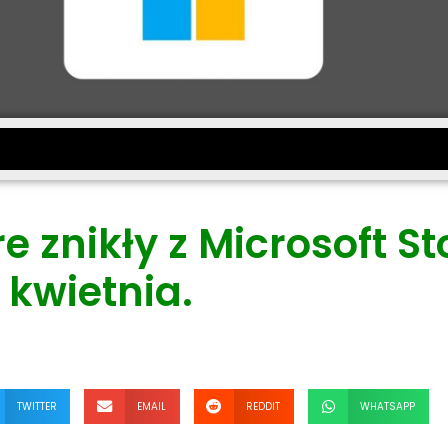
re znikły z Microsoft St
kwietnia.
TWITTER
EMAIL
REDDIT
WHATSAPP