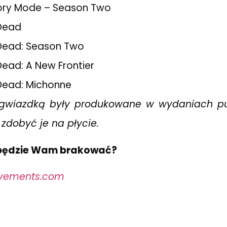
tory Mode – Season Two
 Dead
Dead: Season Two
Dead: A New Frontier
Dead: Michonne
 gwiazdką były produkowane w wydaniach p
 zdobyć je na płycie.
 będzie Wam brakować?
evements.com