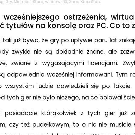
ng
,
Gry
,
Microsoft Store
,
windows 10
,
Xbox
,
Xbox Store
wcześniejszego ostrzeżenia, wirtua
ć tytułów na konsolę oraz PC. Co to z
 tak już bywa, że gry po upływie paru lat znika
wody zwykle nie są dokładnie znane, ale zazw
e, zwiane z wygasającymi licencjami. Zwyk
 są odpowiednio wcześniej informowani. Tym 
o wszystkim ludzie dowiedzieli się po fakci
ód tych gier nie było niczego, na co polowaliście
eli posiadacie którąkolwiek z tych gier już 
, czy też pudełkowym, to o nic nie musicie 