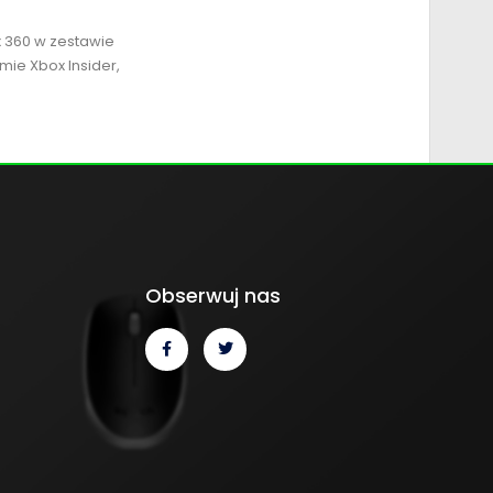
x 360 w zestawie
mie Xbox Insider,
Obserwuj nas