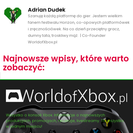
Adrian Dudek
Szanuję każdą platformę do gier. Jestem wielkim
fanem festiwalu Horizon, co-opowych platformówek
i zręcznościówek. Na co dzień przeciętny gracz,
dumny tata, troskliwy mąż. | Co-Founder
WorldofXbox.pl
Najnowsze wpisy, które warto
zobaczyć:
Wszystko o konsoli Xbox. Informacje o najnowszych
produkcjach, promocjach, recenzje, livestreamy. To wszystko
w jednym miejscu!