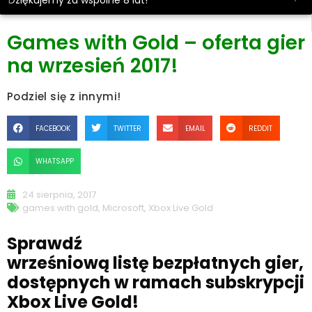
Dziękujemy za wspólne 8 lat!
Games with Gold – oferta gier
na wrzesień 2017!
Podziel się z innymi!
FACEBOOK
TWITTER
EMAIL
REDDIT
WHATSAPP
24 sierpnia, 2017
games with gold
,
Microsoft
,
Xbox Live Gold
Sprawdź
wrześniową listę bezpłatnych gier,
dostępnych w ramach subskrypcji
Xbox Live Gold!