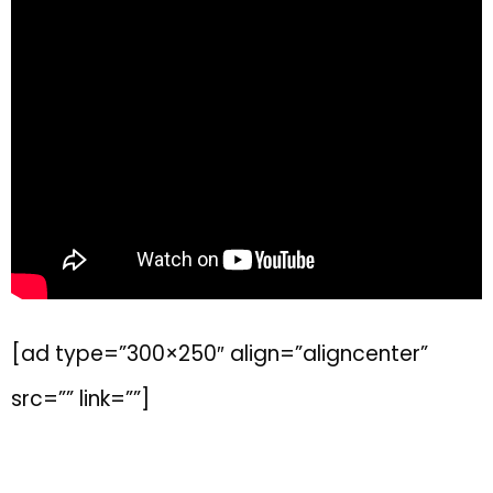
[ad type=”300×250″ align=”aligncenter”
src=”” link=””]