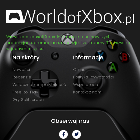
Wszystko o konsoli Xbox. Informacje o najnowszych
produkcjach, promocjach, recenzje, livestreamy. To wszystko
w jednym miejscu!
Na skróty
Informacje
Nowości
O nas
Recenzje
Polityka Prywatności
Wsteczna kompatybilność
Współpraca
Free-to-Play
Kontakt z nami
Gry Splitscreen
Obserwuj nas