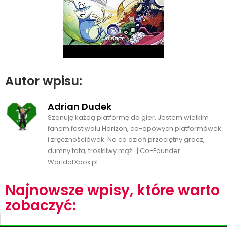
Autor wpisu:
Adrian Dudek
Szanuję każdą platformę do gier. Jestem wielkim
fanem festiwalu Horizon, co-opowych platformówek
i zręcznościówek. Na co dzień przeciętny gracz,
dumny tata, troskliwy mąż. | Co-Founder
WorldofXbox.pl
Najnowsze wpisy, które warto
zobaczyć: