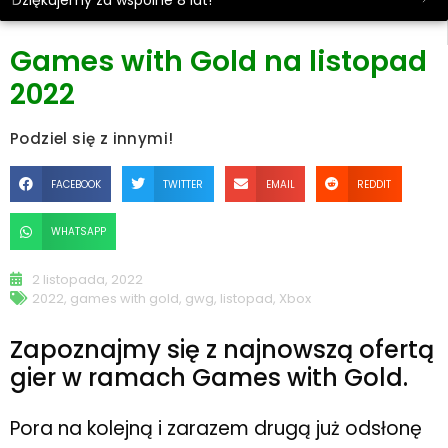
Dziękujemy za wspólne 8 lat!
Games with Gold na listopad
2022
Podziel się z innymi!
FACEBOOK
TWITTER
EMAIL
REDDIT
WHATSAPP
2 listopada, 2022
2022
,
games with gold
,
gwg
,
listopad
,
Xbox
Zapoznajmy się z najnowszą ofertą
gier w ramach Games with Gold.
Pora na kolejną i zarazem drugą już odsłonę