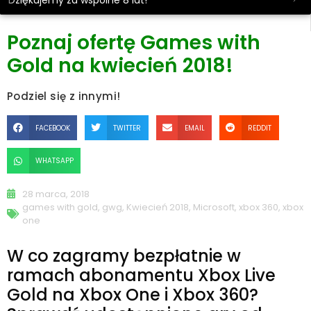
Dziękujemy za wspólne 8 lat!
Poznaj ofertę Games with
Gold na kwiecień 2018!
Podziel się z innymi!
FACEBOOK
TWITTER
EMAIL
REDDIT
WHATSAPP
28 marca, 2018
games with gold
,
gwg
,
Kwiecień 2018
,
Microsoft
,
xbox 360
,
xbox
one
W co zagramy bezpłatnie w
ramach abonamentu Xbox Live
Gold na Xbox One i Xbox 360?