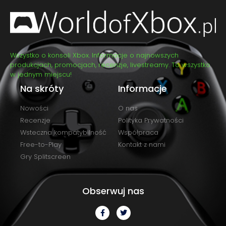
Wszystko o konsoli Xbox. Informacje o najnowszych
produkcjach, promocjach, recenzje, livestreamy. To wszystko
w jednym miejscu!
Na skróty
Informacje
Nowości
O nas
Recenzje
Polityka Prywatności
Wsteczna kompatybilność
Współpraca
Free-to-Play
Kontakt z nami
Gry Splitscreen
Obserwuj nas