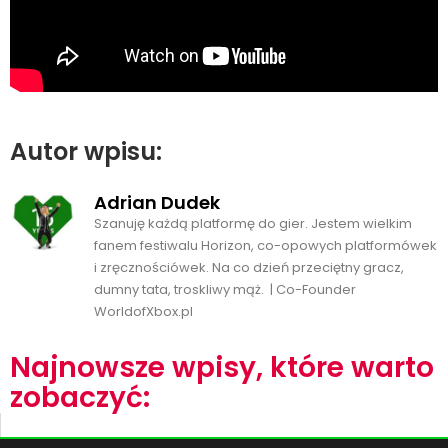
Autor wpisu:
Adrian Dudek
Szanuję każdą platformę do gier. Jestem wielkim
fanem festiwalu Horizon, co-opowych platformówek
i zręcznościówek. Na co dzień przeciętny gracz,
dumny tata, troskliwy mąż. | Co-Founder
WorldofXbox.pl
Najnowsze wpisy, które warto
zobaczyć: