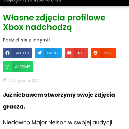
Dziękujemy za wspólne 8 lat!
Własne zdjęcia profilowe
Xbox nadchodzą
Podziel się z innymi!
FACEBOOK
TWITTER
EMAIL
REDDIT
WHATSAPP
25 stycznia, 2017
Już niebawem stworzymy swoje zdjęcia
gracza.
Niedawno Major Nelson w swojej audycji