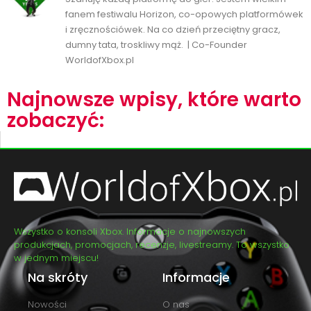
fanem festiwalu Horizon, co-opowych platformówek
i zręcznościówek. Na co dzień przeciętny gracz,
dumny tata, troskliwy mąż. | Co-Founder
WorldofXbox.pl
Najnowsze wpisy, które warto
zobaczyć:
Wszystko o konsoli Xbox. Informacje o najnowszych
produkcjach, promocjach, recenzje, livestreamy. To wszystko
w jednym miejscu!
Na skróty
Informacje
Nowości
O nas