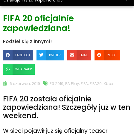
Dziękujemy za wspólne 8 lat!
FIFA 20 oficjalnie
zapowiedziana!
Podziel się z innymi!
FACEBOOK
TWITTER
EMAIL
REDDIT
WHATSAPP
6 czerwca, 2019
E3 2019
,
EA Play
,
FIFA
,
FIFA20
,
Xbox
FIFA 20 została oficjalnie
zapowiedziana! Szczegóły już w ten
weekend.
W sieci pojawił już się oficjalny teaser