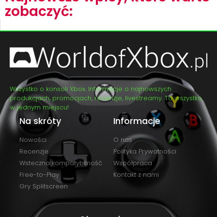
zobaczyć:
Wszystko o konsoli Xbox. Informacje o najnowszych
produkcjach, promocjach, recenzje, livestreamy. To wszystko
w jednym miejscu!
Na skróty
Informacje
Nowości
O nas
Recenzje
Polityka Prywatności
Wsteczna kompatybilność
Współpraca
Free-to-Play
Kontakt z nami
Gry Splitscreen