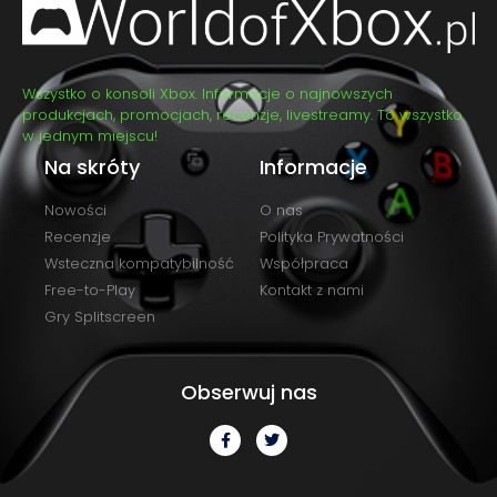
Wszystko o konsoli Xbox. Informacje o najnowszych
produkcjach, promocjach, recenzje, livestreamy. To wszystko
w jednym miejscu!
Na skróty
Informacje
Nowości
O nas
Recenzje
Polityka Prywatności
Wsteczna kompatybilność
Współpraca
Free-to-Play
Kontakt z nami
Gry Splitscreen
Obserwuj nas