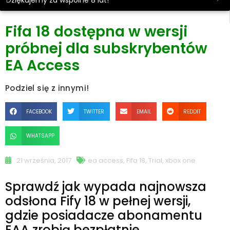
Dziękujemy za wspólne 8 lat!
Fifa 18 dostępna w wersji
próbnej dla subskrybentów
EA Access
Podziel się z innymi!
FACEBOOK
TWITTER
EMAIL
REDDIT
WHATSAPP
21 września, 2017
ea access
,
Fifa 18
,
Trial
,
xbox one
Sprawdź jak wypada najnowsza
odsłona Fify 18 w pełnej wersji,
gdzie posiadacze abonamentu
EAA zrobią bezpłatnie.