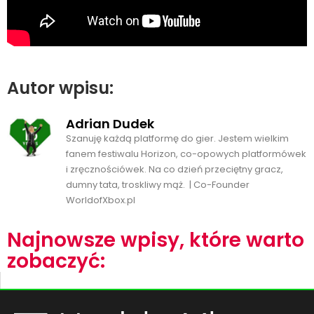
Autor wpisu:
Adrian Dudek
Szanuję każdą platformę do gier. Jestem wielkim
fanem festiwalu Horizon, co-opowych platformówek
i zręcznościówek. Na co dzień przeciętny gracz,
dumny tata, troskliwy mąż. | Co-Founder
WorldofXbox.pl
Najnowsze wpisy, które warto
zobaczyć: