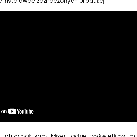
instalować zaznaczonych produkcji.
 otrzymał sam Mixer, gdzie wyświetlimy m.