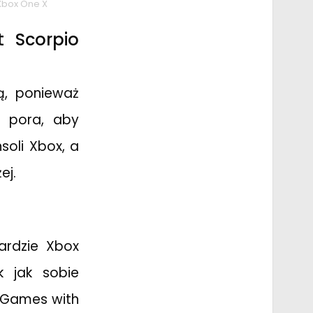
Xbox One X
t Scorpio
ą, ponieważ
a pora, aby
soli Xbox, a
ej.
ardzie Xbox
 jak sobie
 Games with