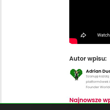
Autor wpisu:
Adrian Du
Szanuję każdą 
platformówek i
Founder World
Najnowsze wp