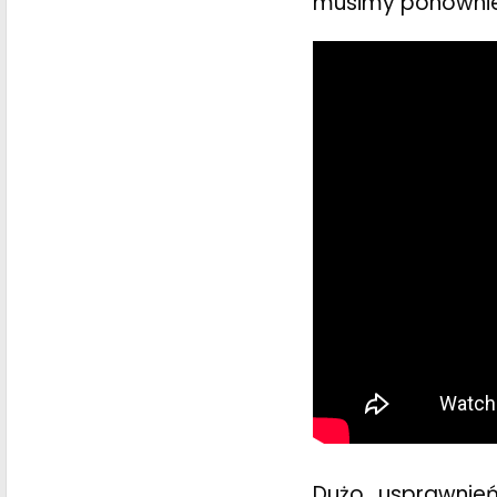
musimy ponownie 
Dużo usprawnień