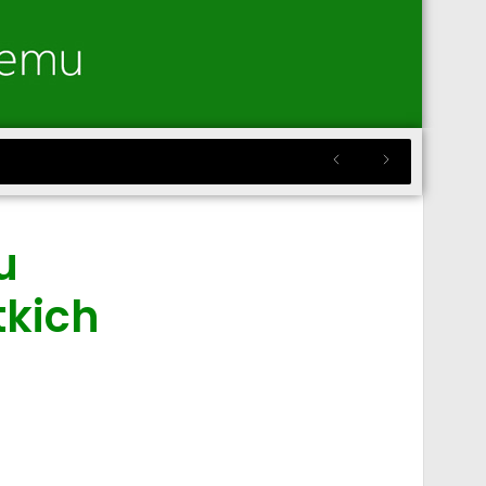
u
tkich