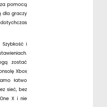
u za pomocą
ą dla graczy
 dotychczas
. Szybkość i
tawieniach.
ogą zostać
konsolę Xbox
samo łatwo
ez sieć, bez
One X i nie