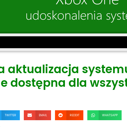
a aktualizacja system
e dostępna dla wszys
TWITTER
EMAIL
REDDIT
WHATSAPP