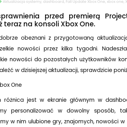
Aktualizacja systemy
,
dashboard
,
Fall Update Xbox One
,
xbox one
,
prawnienia przed premierą Projec
ż teraz na konsoli Xbox One.
ż dobrze obeznani z przygotowaną aktualizacj
szelkie nowości przez kilka tygodni. Nadeszł
kie nowości do pozostałych użytkowników kon
eźć w dzisiejszej aktualizacji, sprawdzicie poniż
m różnica jest w ekranie głównym w dashbo
y personalizować w dowolny sposób, tak
my w nim ulubione gry, znajomych, nowości w