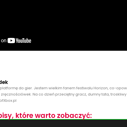
dek
platformę do gier. Jestem wielkim fanem festiwalu Horizon, co-opo
 zręcznościówek. Na co dzień przeciętny gracz, dumny tata, troskliwy
ofXbox.pl
isy, które warto zobaczyć: