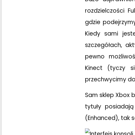
rozdzielczości F
gdzie podejrzymy
Kiedy sami jest
szczegółach, ak
pewno możliwoś
Kinect (tyczy 
przechwycimy dod
Sam sklep Xbox b
tytuły posiadaj
(Enhanced), tak s