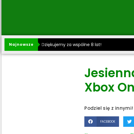
Dziękujemy za wspólne 8 lat!
Najnowsze
Jesienn
Xbox On
Podziel się z innymi!
FACEBOOK