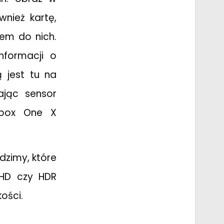
wnież kartę,
iem do nich.
nformacji o
 jest tu na
ając sensor
Xbox One X
dzimy, które
 HD czy HDR
ości.