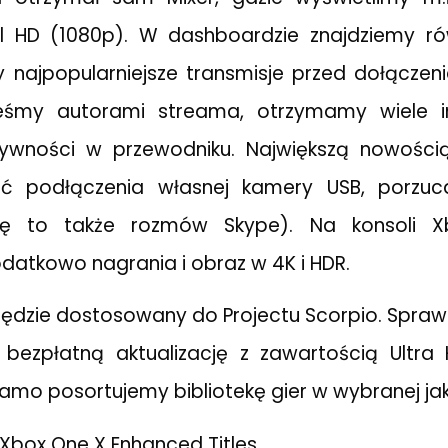
ull HD (1080p). W dashboardzie znajdziemy ró
 najpopularniejsze transmisje przed dołączen
eśmy autorami streama, otrzymamy wiele i
tywności w przewodniku. Największą nowością
ć podłączenia własnej kamery USB, porzuc
się to także rozmów Skype). Na konsoli 
atkowo nagrania i obraz w 4K i HDR.
ędzie dostosowany do Projectu Scorpio. Spraw
ą bezpłatną aktualizację z zawartością Ultra
amo posortujemy bibliotekę gier w wybranej jak