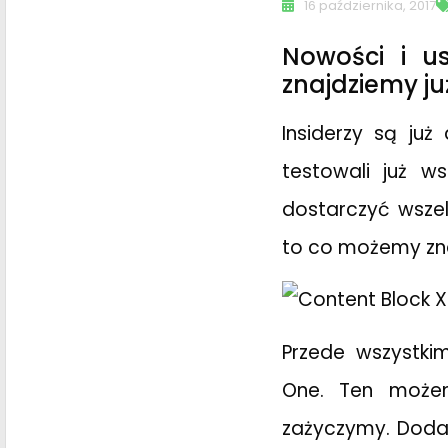
16 października, 2017
Nowości i us
znajdziemy ju
Insiderzy są ju
testowali już w
dostarczyć wszel
to co możemy znal
Przede wszystki
One. Ten możem
zażyczymy. Doda