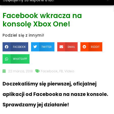
Dziękujemy za wspólne 8 lat!
Facebook wkracza na
konsolę Xbox One!
Podziel się z innymi!
FACEBOOK
TWITTER
EMAIL
REDDIT
WHATSAPP
22 marca, 2018
Facebook
,
FB
,
Video
Doczekaliśmy się pierwszej, oficjalnej
aplikacji od Facebooka na nasze konsole.
Sprawdzamy jej działanie!