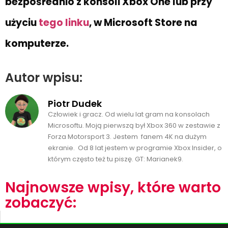
bezpośrednio z konsoli Xbox One lub przy
użyciu
tego linku
, w Microsoft Store na
komputerze.
Autor wpisu:
Piotr Dudek
Człowiek i gracz. Od wielu lat gram na konsolach
Microsoftu. Moją pierwszą był Xbox 360 w zestawie z
Forza Motorsport 3. Jestem fanem 4K na dużym
ekranie. Od 8 lat jestem w programie Xbox Insider, o
którym często też tu piszę. GT: Marianek9.
Najnowsze wpisy, które warto
zobaczyć: