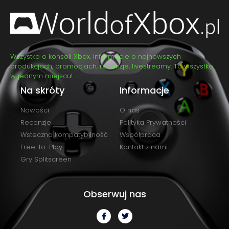
Wszystko o konsoli Xbox. Informacje o najnowszych
produkcjach, promocjach, recenzje, livestreamy. To wszystko
w jednym miejscu!
Na skróty
Informacje
Nowości
O nas
Recenzje
Polityka Prywatności
Wsteczna kompatybilność
Współpraca
Free-to-Play
Kontakt z nami
Gry Splitscreen
Obserwuj nas