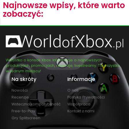
Najnowsze wpisy, które warto
zobaczyć:
Wszystko o konsoli Xbox. Informacje o najnowszych
produkcjach, promocjach, recenzje, livestreamy. To wszystko
w jednym miejscu!
Na skróty
Informacje
Nowości
O nas
Recenzje
Polityka Prywatności
Wsteczna kompatybilność
Współpraca
Free-to-Play
Kontakt z nami
Gry Splitscreen