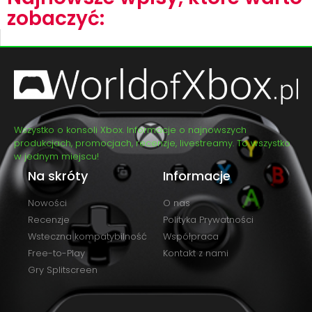
zobaczyć:
Wszystko o konsoli Xbox. Informacje o najnowszych
produkcjach, promocjach, recenzje, livestreamy. To wszystko
w jednym miejscu!
Na skróty
Informacje
Nowości
O nas
Recenzje
Polityka Prywatności
Wsteczna kompatybilność
Współpraca
Free-to-Play
Kontakt z nami
Gry Splitscreen