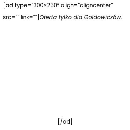
[ad type=”300×250″ align=”aligncenter”
src=”” link=””]
Oferta tylko dla Goldowiczów.
[/ad]