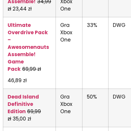
Assemble!
34,99
Xbox
zł
23,44 zł
One
Ultimate
Gra
33%
DWG
Overdrive Pack
Xbox
–
One
Awesomenauts
Assemble!
Game
Pack
69,99 zł
46,89 zł
Dead Island
Gra
50%
DWG
Definitive
Xbox
Edition
69,99
One
zł
35,00 zł