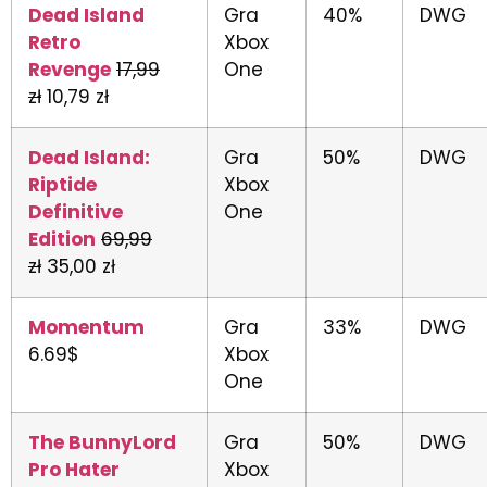
Dead Island
Gra
40%
DWG
Retro
Xbox
Revenge
17,99
One
zł
10,79 zł
Dead Island:
Gra
50%
DWG
Riptide
Xbox
Definitive
One
Edition
69,99
zł
35,00 zł
Momentum
Gra
33%
DWG
6.69$
Xbox
One
The BunnyLord
Gra
50%
DWG
Pro Hater
Xbox