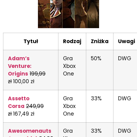
Tytuł
Rodzaj
Zniżka
Uwagi
Adam’s
Gra
50%
DWG
Venture:
Xbox
Origins
199,99
One
zł
100,00 zł
Assetto
Gra
33%
DWG
Corsa
249,99
Xbox
zł
167,49 zł
One
Awesomenauts
Gra
33%
DWG