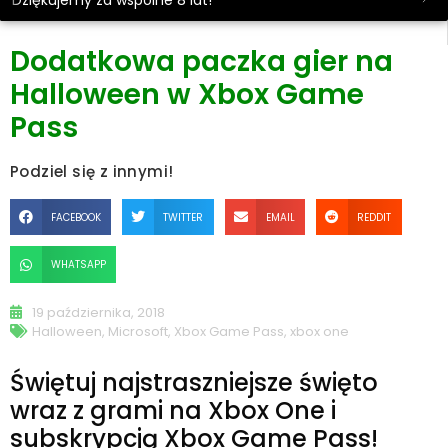
Dziękujemy za wspólne 8 lat!
Dodatkowa paczka gier na
Halloween w Xbox Game
Pass
Podziel się z innymi!
FACEBOOK
TWITTER
EMAIL
REDDIT
WHATSAPP
19 października, 2018
Halloween
,
Microsoft
,
Xbox Game Pass
,
xbox one
Świętuj najstraszniejsze święto
wraz z grami na Xbox One i
subskrypcją Xbox Game Pass!