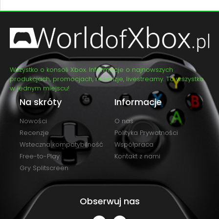
Wszystko o konsoli Xbox. Informacje o najnowszych
produkcjach, promocjach, recenzje, livestreamy. To wszystko
w jednym miejscu!
Na skróty
Informacje
Nowości
O nas
Recenzje
Polityka Prywatności
Wsteczna kompatybilność
Współpraca
Free-to-Play
Kontakt z nami
Gry Splitscreen
Obserwuj nas