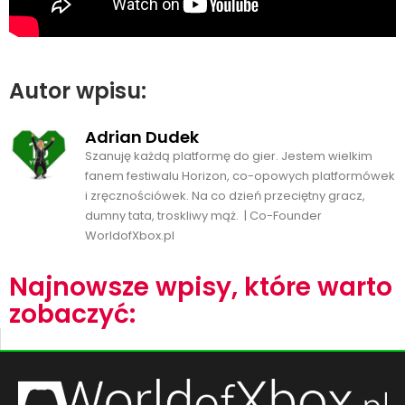
Autor wpisu:
Adrian Dudek
Szanuję każdą platformę do gier. Jestem wielkim
fanem festiwalu Horizon, co-opowych platformówek
i zręcznościówek. Na co dzień przeciętny gracz,
dumny tata, troskliwy mąż. | Co-Founder
WorldofXbox.pl
Najnowsze wpisy, które warto
zobaczyć: