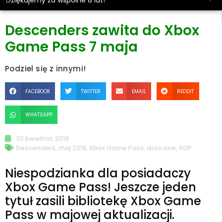
Dziękujemy za wspólne 8 lat!
Descenders zawita do Xbox
Game Pass 7 maja
Podziel się z innymi!
FACEBOOK
TWITTER
EMAIL
REDDIT
WHATSAPP
30 kwietnia, 2019
Descenders
,
maj 2019
,
Xbox Game Pass
,
xbox one
,
XGP
Niespodzianka dla posiadaczy
Xbox Game Pass! Jeszcze jeden
tytuł zasili bibliotekę Xbox Game
Pass w majowej aktualizacji.