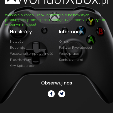
Wszystko o konsoli Xbox. Informacje o najnowszych
produkcjach, promocjach, recenzje, livestreamy. To wszystko
w jednym miejscu!
Na skróty
Informacje
Nowości
O nas
Recenzje
Polityka Prywatności
Wsteczna kompatybilność
Współpraca
Free-to-Play
Kontakt z nami
Gry Splitscreen
Obserwuj nas