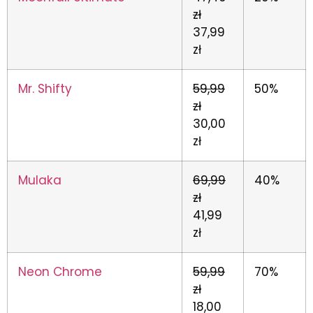
zł
37,99
zł
Mr. Shifty
59,99
50%
zł
30,00
zł
Mulaka
69,99
40%
zł
41,99
zł
Neon Chrome
59,99
70%
zł
18,00