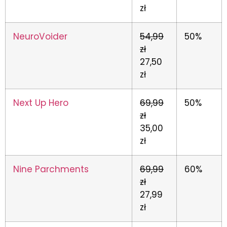
zł
NeuroVoider
54,99
50%
zł
27,50
zł
Next Up Hero
69,99
50%
zł
35,00
zł
Nine Parchments
69,99
60%
zł
27,99
zł