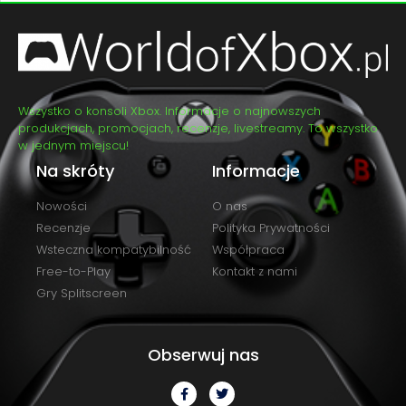
Wszystko o konsoli Xbox. Informacje o najnowszych
produkcjach, promocjach, recenzje, livestreamy. To wszystko
w jednym miejscu!
Na skróty
Informacje
Nowości
O nas
Recenzje
Polityka Prywatności
Wsteczna kompatybilność
Współpraca
Free-to-Play
Kontakt z nami
Gry Splitscreen
Obserwuj nas