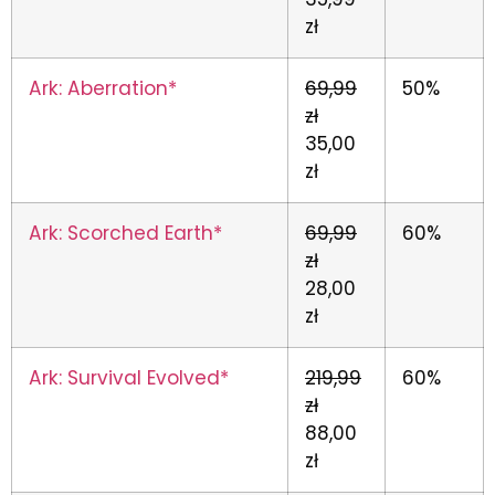
zł
Ark: Aberration*
69,99
50%
zł
35,00
zł
Ark: Scorched Earth*
69,99
60%
zł
28,00
zł
Ark: Survival Evolved*
219,99
60%
zł
88,00
zł