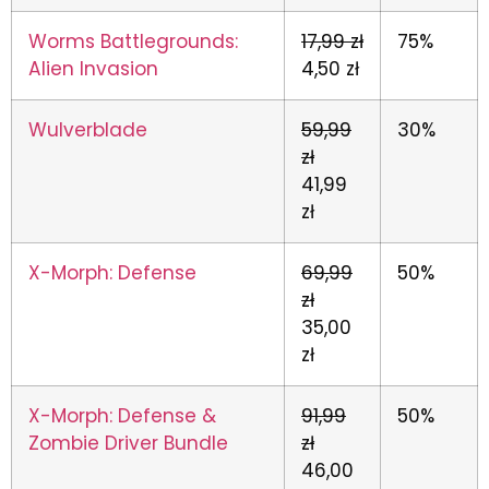
Worms Battlegrounds:
17,99 zł
75%
Alien Invasion
4,50 zł
Wulverblade
59,99
30%
zł
41,99
zł
X-Morph: Defense
69,99
50%
zł
35,00
zł
X-Morph: Defense &
91,99
50%
Zombie Driver Bundle
zł
46,00