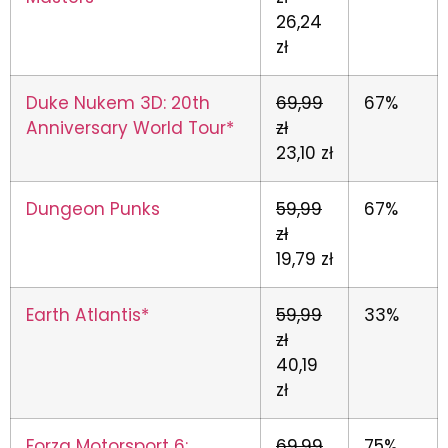
26,24
zł
Duke Nukem 3D: 20th
69,99
67%
Anniversary World Tour*
zł
23,10 zł
Dungeon Punks
59,99
67%
zł
19,79 zł
Earth Atlantis*
59,99
33%
zł
40,19
zł
Forza Motorsport 6:
69,99
75%