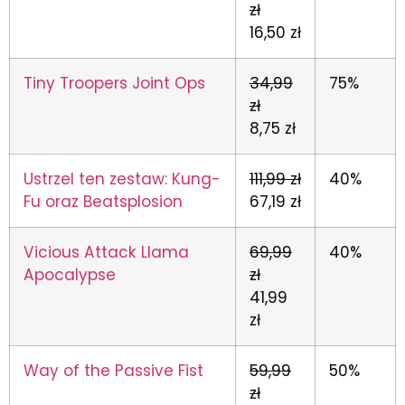
zł
16,50 zł
Tiny Troopers Joint Ops
34,99
75%
zł
8,75 zł
Ustrzel ten zestaw: Kung-
111,99 zł
40%
Fu oraz Beatsplosion
67,19 zł
Vicious Attack Llama
69,99
40%
Apocalypse
zł
41,99
zł
Way of the Passive Fist
59,99
50%
zł