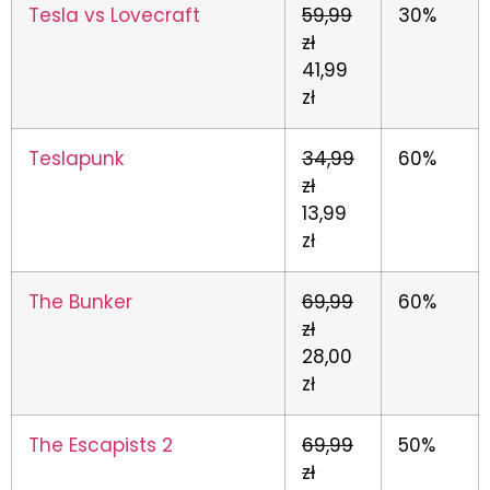
Tesla vs Lovecraft
59,99
30%
zł
41,99
zł
Teslapunk
34,99
60%
zł
13,99
zł
The Bunker
69,99
60%
zł
28,00
zł
The Escapists 2
69,99
50%
zł