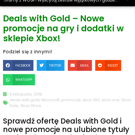
Gramy z WOŚP! Wylicytuj zestaw wyjątkowych gadżetów.
Deals with Gold – Nowe
promocje na gry i dodatki w
sklepie Xbox!
Podziel się z innymi!
FACEBOOK
TWITTER
EMAIL
REDDIT
WHATSAPP
6 listopada, 2018
deals with gold
,
Microsoft
,
promocje
,
xbox 360
,
xbox one
,
Xbox
Sale
,
Xbox Store
Sprawdź ofertę Deals with Gold i
nowe promocje na ulubione tytuły