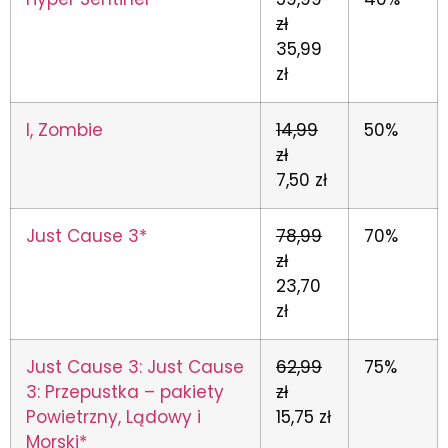
zł
35,99
zł
I, Zombie
14,99
50%
zł
7,50 zł
Just Cause 3*
78,99
70%
zł
23,70
zł
Just Cause 3: Just Cause
62,99
75%
3: Przepustka – pakiety
zł
Powietrzny, Lądowy i
15,75 zł
Morski*