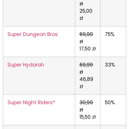
zł
25,00
zł
Super Dungeon Bros
69,99
75%
zł
17,50 zł
Super Hydorah
69,99
33%
zł
46,89
zł
Super Night Riders*
30,99
50%
zł
15,50 zł