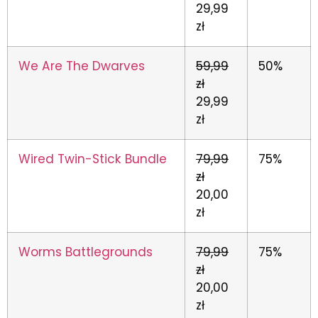
29,99
zł
We Are The Dwarves
59,99
50%
zł
29,99
zł
Wired Twin-Stick Bundle
79,99
75%
zł
20,00
zł
Worms Battlegrounds
79,99
75%
zł
20,00
zł