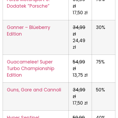
Dodatek ”Porsche”
zł
17,50 zł
Gonner – Blüeberry
34,99
30%
Edition
zł
24,49
zł
Guacamelee! Super
54,99
75%
Turbo Championship
zł
Edition
13,75 zł
Guns, Gore and Cannoli
34,99
50%
zł
17,50 zł
Hyper Sentinel
59,99
40%