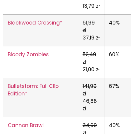
13,79 zł
Blackwood Crossing*
61,99
40%
zł
37,19 zł
Bloody Zombies
52,49
60%
zł
21,00 zł
Bulletstorm: Full Clip
141,99
67%
Edition*
zł
46,86
zł
Cannon Brawl
34,99
40%
zł