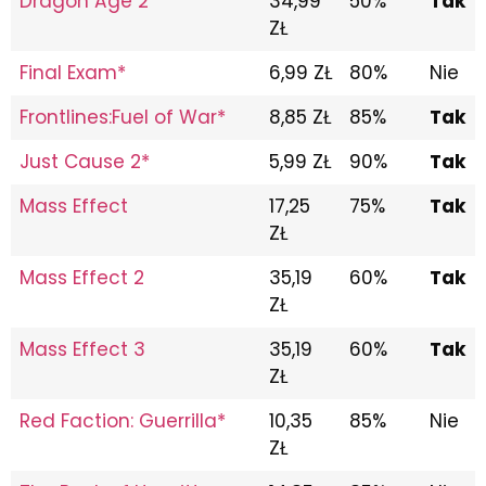
Dragon Age 2
34,99
50%
Tak
ZŁ
Final Exam*
6,99 ZŁ
80%
Nie
Frontlines:Fuel of War*
8,85 ZŁ
85%
Tak
Just Cause 2*
5,99 ZŁ
90%
Tak
Mass Effect
17,25
75%
Tak
ZŁ
Mass Effect 2
35,19
60%
Tak
ZŁ
Mass Effect 3
35,19
60%
Tak
ZŁ
Red Faction: Guerrilla*
10,35
85%
Nie
ZŁ