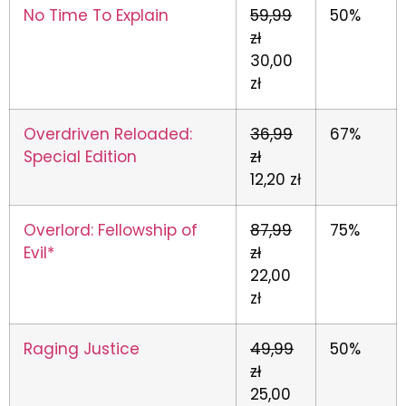
No Time To Explain
59,99
50%
zł
30,00
zł
Overdriven Reloaded:
36,99
67%
Special Edition
zł
12,20 zł
Overlord: Fellowship of
87,99
75%
Evil*
zł
22,00
zł
Raging Justice
49,99
50%
zł
25,00