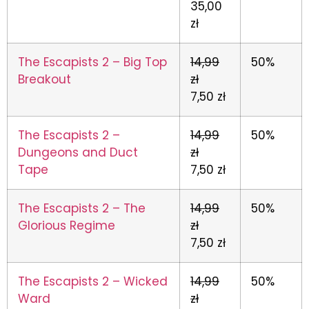
35,00
zł
The Escapists 2 – Big Top
14,99
50%
Breakout
zł
7,50 zł
The Escapists 2 –
14,99
50%
Dungeons and Duct
zł
Tape
7,50 zł
The Escapists 2 – The
14,99
50%
Glorious Regime
zł
7,50 zł
The Escapists 2 – Wicked
14,99
50%
Ward
zł