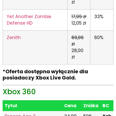
zł
Yet Another Zombie
17,99 zł
33%
Defense HD
12,05 zł
Zenith
69,99
60%
zł
28,00
zł
*Oferta dostępna wyłącznie dla
posiadaczy Xbox Live Gold.
Xbox 360
Tytuł
Cena
Zniżka
BC