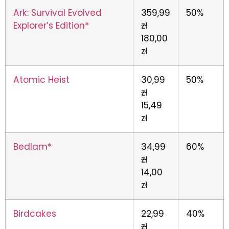
Ark: Survival Evolved
359,99
50%
Explorer’s Edition*
zł
180,00
zł
Atomic Heist
30,99
50%
zł
15,49
zł
Bedlam*
34,99
60%
zł
14,00
zł
Birdcakes
22,99
40%
zł