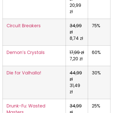
20,99
zł
Circuit Breakers
34,99
75%
zł
8,74 zł
Demon’s Crystals
17,99 zł
60%
7,20 zł
Die for Valhalla!
44,99
30%
zł
31,49
zł
Drunk-Fu: Wasted
34,99
25%
Masters
zł