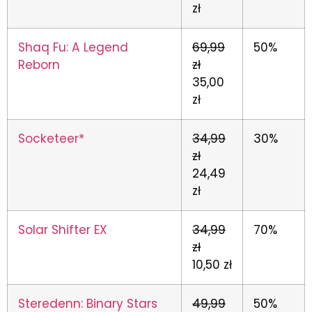
zł
Shaq Fu: A Legend
69,99
50%
Reborn
zł
35,00
zł
Socketeer*
34,99
30%
zł
24,49
zł
Solar Shifter EX
34,99
70%
zł
10,50 zł
Steredenn: Binary Stars
49,99
50%