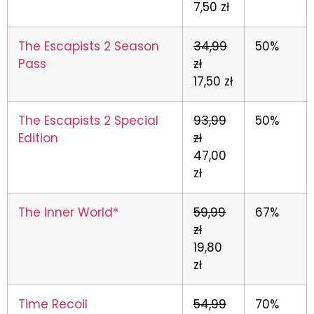
7,50 zł
The Escapists 2 Season
34,99
50%
Pass
zł
17,50 zł
The Escapists 2 Special
93,99
50%
Edition
zł
47,00
zł
The Inner World*
59,99
67%
zł
19,80
zł
Time Recoil
54,99
70%