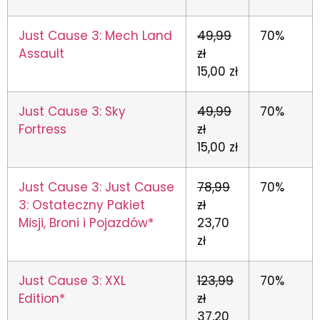
Just Cause 3: Mech Land
49,99
70%
Assault
zł
15,00 zł
Just Cause 3: Sky
49,99
70%
Fortress
zł
15,00 zł
Just Cause 3: Just Cause
78,99
70%
3: Ostateczny Pakiet
zł
Misji, Broni i Pojazdów*
23,70
zł
Just Cause 3: XXL
123,99
70%
Edition*
zł
37,20