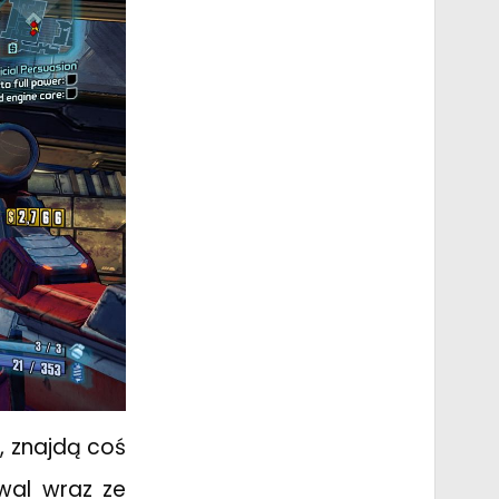
n, znajdą coś
iwal wraz ze