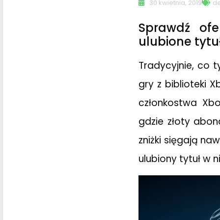
30 kwietnia, 2019
de
Sprawdź ofe
ulubione tytu
Tradycyjnie, co 
gry z biblioteki
członkostwa Xbox
gdzie złoty abo
zniżki sięgają na
ulubiony tytuł w ni