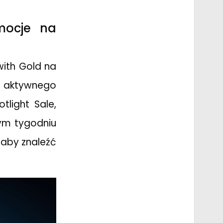
mocje na
with Gold na
ie aktywnego
tlight Sale,
ym tygodniu
 aby znaleźć