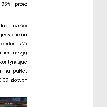
 85% i przez
nich części
 grywalne na
derlands 2 i
i serii mogą
 kontynuując
a na pakiet
,00 złotych