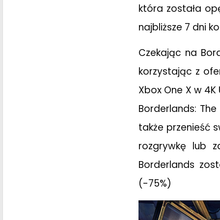
która została op
najbliższe 7 dni k
Czekając na Bor
korzystając z of
Xbox One X w 4K U
Borderlands: The
także przenieść 
rozgrywkę lub z
Borderlands zos
(-75%)