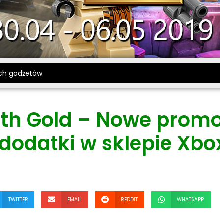
ch gadżetów.
ith Gold – Nowe promo
 dodatki w sklepie Xbo
TWITTER
EMAIL
REDDIT
WHATSAPP