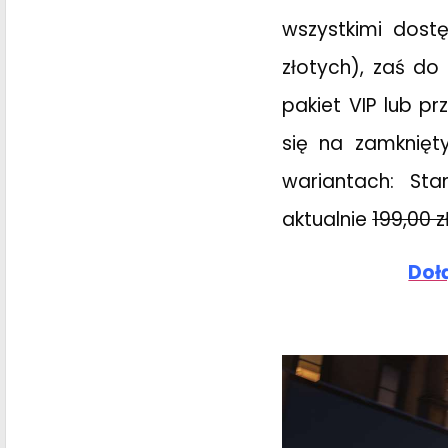
wszystkimi dos
złotych), zaś d
pakiet VIP lub pr
się na zamknięt
wariantach: Sta
aktualnie
199,00 z
Doł