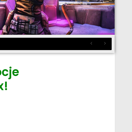
cje
x!