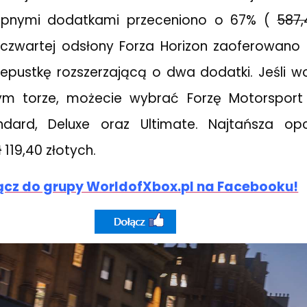
tępnymi dodatkami przeceniono o 67% (
587,
o czwartej odsłony Forza Horizon zaoferowano
zepustkę rozszerzającą o dwa dodatki. Jeśli wo
ym torze, możecie wybrać Forzę Motorsport
ndard, Deluxe oraz Ultimate. Najtańsza opc
ł
119,40 złotych.
ącz do grupy WorldofXbox.pl na Facebooku!