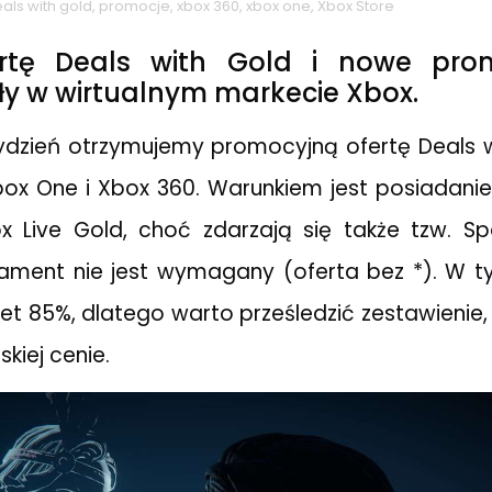
als with gold
,
promocje
,
xbox 360
,
xbox one
,
Xbox Store
rtę Deals with Gold i nowe pro
ły w wirtualnym markecie Xbox.
tydzień otrzymujemy promocyjną ofertę Deals 
 Xbox One i Xbox 360. Warunkiem jest posiadan
 Live Gold, choć zdarzają się także tzw. Spo
nament nie jest wymagany (oferta bez *). W t
wet 85%, dlatego warto prześledzić zestawienie,
skiej cenie.