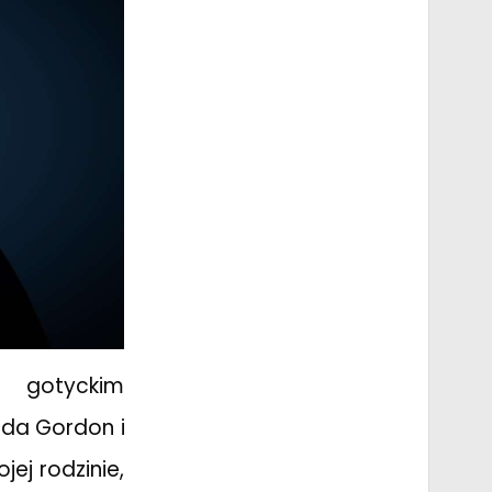
y gotyckim
ida Gordon i
ej rodzinie,