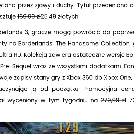
ętana przez zjawy i duchy. Tytuł przeceniono o
osztuje
169,99 zł
25,49 złotych.
derlands 3, gracze mogą powrócić do poprzed
erty na Borderlands: The Handsome Collection,
ltra HD. Kolekcja zawiera ostateczne wersje Bor
 Pre-Sequel wraz ze wszystkimi dodatkami. Fan
swoje zapisy stany gry z Xbox 360 do Xbox One,
aczynając ją od początku. Promocyjna cen
tał wyceniony w tym tygodniu na
279,99 zł
70