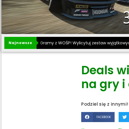
Gramy z WOŚP! Wylicytuj zestaw wyjątkowy
Najnowsze
Deals w
na gry i
Podziel się z innymi!
FACEBOOK