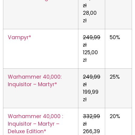
zł
28,00
zł
Vampyr*
249,99
50%
zł
125,00
zł
Warhammer 40,000:
249,99
25%
Inquisitor – Martyr*
zł
199,99
zł
Warhammer 40,000 :
332,99
20%
Inquisitor – Martyr –
zł
Deluxe Edition*
266,39