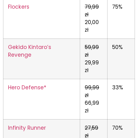
Flockers
79,99
75%
zł
20,00
zł
Gekido Kintaro’s
59,99
50%
Revenge
zł
29,99
zł
Hero Defense*
99,99
33%
zł
66,99
zł
Infinity Runner
27,59
70%
zł