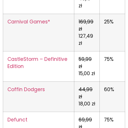
zł
Carnival Games*
169,99
25%
zł
127,49
zł
CastleStorm – Definitive
59,99
75%
Edition
zł
15,00 zł
Coffin Dodgers
44,99
60%
zł
18,00 zł
Defunct
69,99
75%
zł