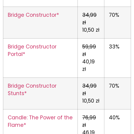
Bridge Constructor*
34,99
70%
zł
10,50 zł
Bridge Constructor
59,99
33%
Portal*
zł
40,19
zł
Bridge Constructor
34,99
70%
Stunts*
zł
10,50 zł
Candle: The Power of the
76,99
40%
Flame*
zł
46,19