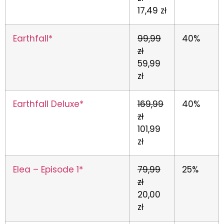
17,49 zł
Earthfall*
99,99
40%
zł
59,99
zł
Earthfall Deluxe*
169,99
40%
zł
101,99
zł
Elea – Episode 1*
79,99
25%
zł
20,00
zł