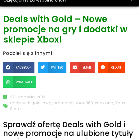
Dziękujemy za wspólne 8 lat!
Deals with Gold – Nowe
promocje na gry i dodatki w
sklepie Xbox!
Podziel się z innymi!
FACEBOOK
TWITTER
EMAIL
REDDIT
WHATSAPP
27 listopada, 2018
deals with gold
,
dwg
,
promocje
,
xbox 360
,
xbox one
,
Xbox
Store
Sprawdź ofertę Deals with Gold i
nowe promocje na ulubione tytuły