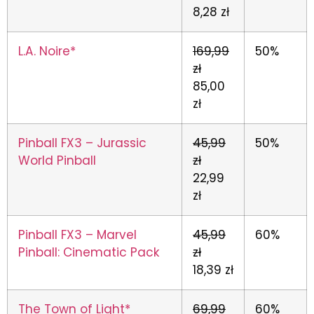
8,28 zł
L.A. Noire*
169,99
50%
zł
85,00
zł
Pinball FX3 – Jurassic
45,99
50%
World Pinball
zł
22,99
zł
Pinball FX3 – Marvel
45,99
60%
Pinball: Cinematic Pack
zł
18,39 zł
The Town of Light*
69,99
60%