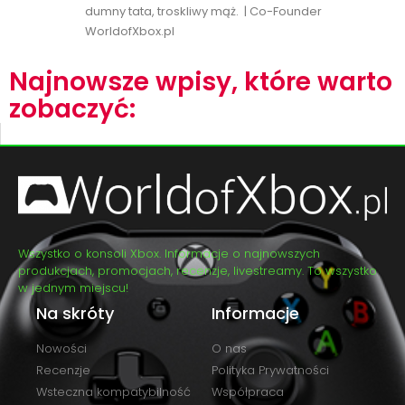
dumny tata, troskliwy mąż. | Co-Founder
WorldofXbox.pl
Najnowsze wpisy, które warto
zobaczyć:
Wszystko o konsoli Xbox. Informacje o najnowszych
produkcjach, promocjach, recenzje, livestreamy. To wszystko
w jednym miejscu!
Na skróty
Informacje
Nowości
O nas
Recenzje
Polityka Prywatności
Wsteczna kompatybilność
Współpraca