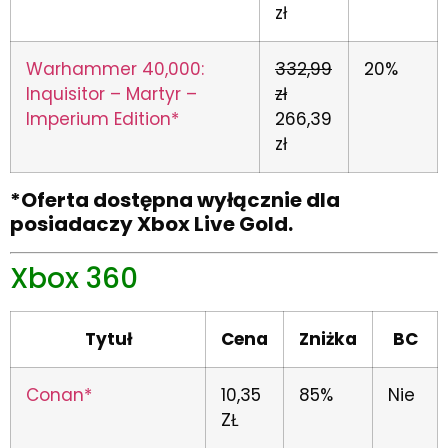
zł
Warhammer 40,000:
332,99
20%
Inquisitor – Martyr –
zł
Imperium Edition*
266,39
zł
*Oferta dostępna wyłącznie dla
posiadaczy Xbox Live Gold.
Xbox 360
Tytuł
Cena
Zniżka
BC
Conan*
10,35
85%
Nie
ZŁ