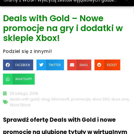
Gramy z WOŚP! Wylicytuj zestaw wyjątkowych gadżetów.
Deals with Gold – Nowe
promocje na gry i dodatki w
sklepie Xbox!
Podziel się z innymi!
FACEBOOK
TWITTER
EMAIL
REDDIT
WHATSAPP
26 lutego, 2019
deals with gold
,
dwg
,
Microsoft
,
promocje
,
xbox 360
,
xbox one
,
Xbox Store
Sprawdź ofertę Deals with Gold i nowe
promocje na ulubione tytuły w wirtualnym