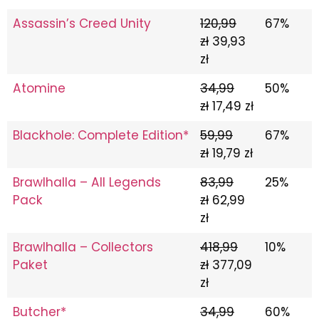
Assassin’s Creed Unity
120,99
67%
zł
39,93
zł
Atomine
34,99
50%
zł
17,49 zł
Blackhole: Complete Edition*
59,99
67%
zł
19,79 zł
Brawlhalla – All Legends
83,99
25%
Pack
zł
62,99
zł
Brawlhalla – Collectors
418,99
10%
Paket
zł
377,09
zł
Butcher*
34,99
60%