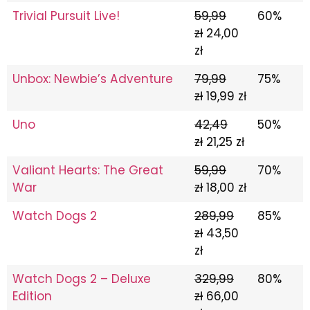
Trivial Pursuit Live!
59,99
60%
zł
24,00
zł
Unbox: Newbie’s Adventure
79,99
75%
zł
19,99 zł
Uno
42,49
50%
zł
21,25 zł
Valiant Hearts: The Great
59,99
70%
War
zł
18,00 zł
Watch Dogs 2
289,99
85%
zł
43,50
zł
Watch Dogs 2 – Deluxe
329,99
80%
Edition
zł
66,00