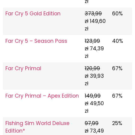
zł
Far Cry 5 Gold Edition
373,99
60%
zł
149,60
zł
Far Cry 5 – Season Pass
123,99
40%
zł
74,39
zł
Far Cry Primal
120,99
67%
zł
39,93
zł
Far Cry Primal – Apex Edition
149,99
67%
zł
49,50
zł
Fishing Sim World Deluxe
97,99
25%
Edition*
zł
73,49