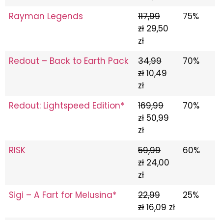
Rayman Legends
117,99
75%
zł
29,50
zł
Redout – Back to Earth Pack
34,99
70%
zł
10,49
zł
Redout: Lightspeed Edition*
169,99
70%
zł
50,99
zł
RISK
59,99
60%
zł
24,00
zł
Sigi – A Fart for Melusina*
22,99
25%
zł
16,09 zł