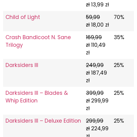
zł
13,99 zł
Child of Light
59,99
70%
zł
18,00 zł
Crash Bandicoot N. Sane
169,99
35%
Trilogy
zł
110,49
zł
Darksiders III
249,99
25%
zł
187,49
zł
Darksiders III – Blades &
399,99
25%
Whip Edition
zł
299,99
zł
Darksiders III – Deluxe Edition
299,99
25%
zł
224,99
zł