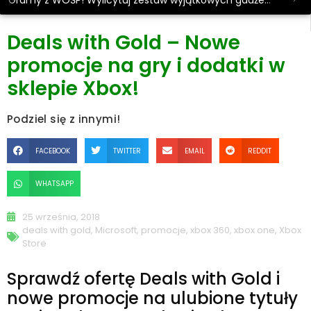
Gramy z WOŚP! Wylicytuj zestaw wyjątkowych gadżetów.
Deals with Gold – Nowe
promocje na gry i dodatki w
sklepie Xbox!
Podziel się z innymi!
FACEBOOK
TWITTER
EMAIL
REDDIT
WHATSAPP
25 września, 2018
deals with gold
,
Microsoft
,
promocje
,
xbox 360
,
xbox one
,
Xbox
Store
Sprawdź ofertę Deals with Gold i
nowe promocje na ulubione tytuły