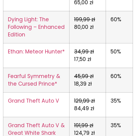
65,00 zł
Dying Light: The
199,99 zł
60%
Following – Enhanced
80,00 zł
Edition
Ethan: Meteor Hunter*
34,99 zł
50%
17,50 zł
Fearful Symmetry &
45,99 zł
60%
the Cursed Prince*
18,39 zł
Grand Theft Auto V
129,99 zł
35%
84,49 zł
Grand Theft Auto V &
191,99 zł
35%
Great White Shark
124,79 zł