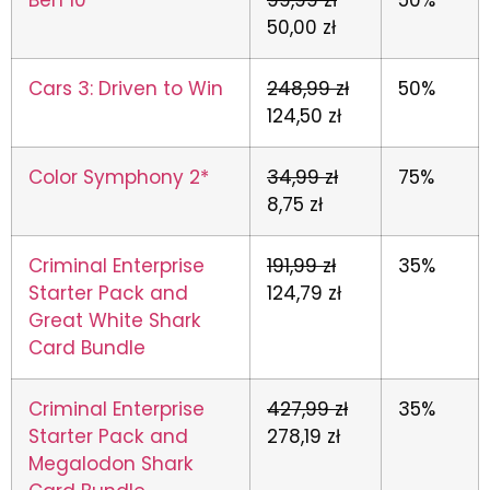
50,00 zł
Cars 3: Driven to Win
248,99 zł
50%
124,50 zł
Color Symphony 2*
34,99 zł
75%
8,75 zł
Criminal Enterprise
191,99 zł
35%
Starter Pack and
124,79 zł
Great White Shark
Card Bundle
Criminal Enterprise
427,99 zł
35%
Starter Pack and
278,19 zł
Megalodon Shark