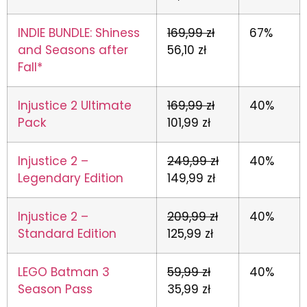
INDIE BUNDLE: Shiness
169,99 zł
67%
and Seasons after
56,10 zł
Fall*
Injustice 2 Ultimate
169,99 zł
40%
Pack
101,99 zł
Injustice 2 –
249,99 zł
40%
Legendary Edition
149,99 zł
Injustice 2 –
209,99 zł
40%
Standard Edition
125,99 zł
LEGO Batman 3
59,99 zł
40%
Season Pass
35,99 zł