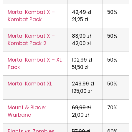
Mortal Kombat X –
42,49 zł
50%
Kombat Pack
21,25 zł
Mortal Kombat X –
83,99 zł
50%
Kombat Pack 2
42,00 zł
Mortal Kombat X – XL
102,99 zł
50%
Pack
51,50 zł
Mortal Kombat XL
249,99 zł
50%
125,00 zł
Mount & Blade:
69,99 zł
70%
Warband
21,00 zł
Plants vs. Zombies
117,99 zł
60%