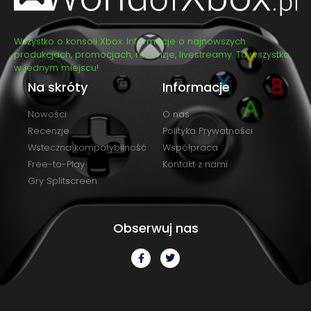
Wszystko o konsoli Xbox. Informacje o najnowszych
produkcjach, promocjach, recenzje, livestreamy. To wszystko
w jednym miejscu!
Na skróty
Informacje
Nowości
O nas
Recenzje
Polityka Prywatności
Wsteczna kompatybilność
Współpraca
Free-to-Play
Kontakt z nami
Gry Splitscreen
Obserwuj nas