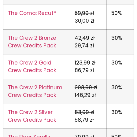
The Coma: Recut*
59,99 zł
50%
30,00 zł
The Crew 2 Bronze
42,49 zł
30%
Crew Credits Pack
29,74 zł
The Crew 2 Gold
123,99 zł
30%
Crew Credits Pack
86,79 zł
The Crew 2 Platinum
208,99 zł
30%
Crew Credits Pack
146,29 zł
The Crew 2 Silver
83,99 zł
30%
Crew Credits Pack
58,79 zł
The Elder Scrolls
79,99 zł
50%