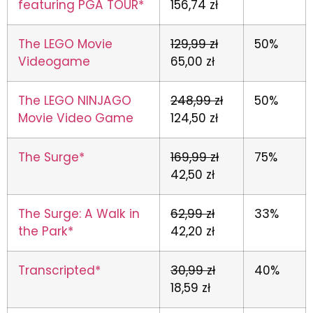
featuring PGA TOUR*
156,74 zł
The LEGO Movie
129,99 zł
50%
Videogame
65,00 zł
The LEGO NINJAGO
248,99 zł
50%
Movie Video Game
124,50 zł
The Surge*
169,99 zł
75%
42,50 zł
The Surge: A Walk in
62,99 zł
33%
the Park*
42,20 zł
Transcripted*
30,99 zł
40%
18,59 zł