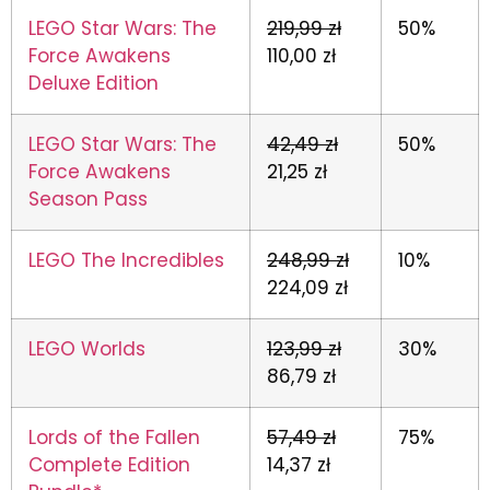
LEGO Star Wars: The
219,99 zł
50%
Force Awakens
110,00 zł
Deluxe Edition
LEGO Star Wars: The
42,49 zł
50%
Force Awakens
21,25 zł
Season Pass
LEGO The Incredibles
248,99 zł
10%
224,09 zł
LEGO Worlds
123,99 zł
30%
86,79 zł
Lords of the Fallen
57,49 zł
75%
Complete Edition
14,37 zł