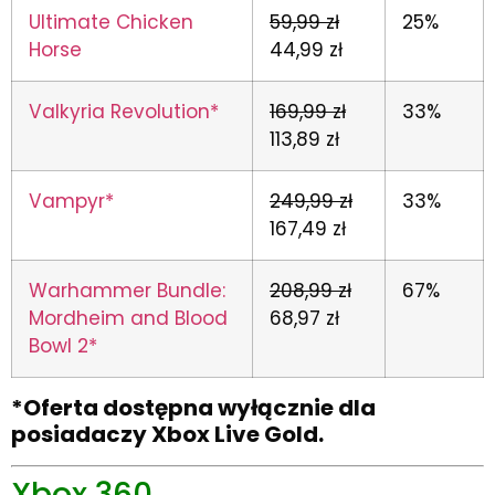
Ultimate Chicken
59,99 zł
25%
Horse
44,99 zł
Valkyria Revolution*
169,99 zł
33%
113,89 zł
Vampyr*
249,99 zł
33%
167,49 zł
Warhammer Bundle:
208,99 zł
67%
Mordheim and Blood
68,97 zł
Bowl 2*
*Oferta dostępna wyłącznie dla
posiadaczy Xbox Live Gold.
Xbox 360