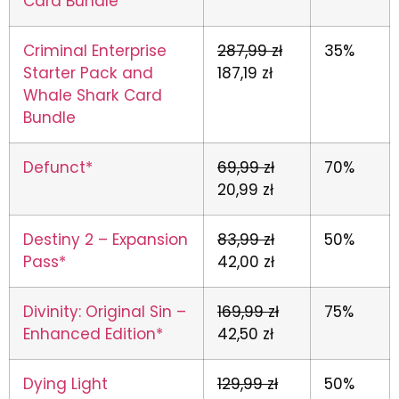
Card Bundle
Criminal Enterprise
287,99 zł
35%
Starter Pack and
187,19 zł
Whale Shark Card
Bundle
Defunct*
69,99 zł
70%
20,99 zł
Destiny 2 – Expansion
83,99 zł
50%
Pass*
42,00 zł
Divinity: Original Sin –
169,99 zł
75%
Enhanced Edition*
42,50 zł
Dying Light
129,99 zł
50%