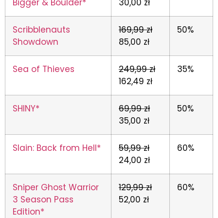
Bigger & Boulder*
30,00 zł
Scribblenauts
169,99 zł
50%
Showdown
85,00 zł
Sea of Thieves
249,99 zł
35%
162,49 zł
SHINY*
69,99 zł
50%
35,00 zł
Slain: Back from Hell*
59,99 zł
60%
24,00 zł
Sniper Ghost Warrior
129,99 zł
60%
3 Season Pass
52,00 zł
Edition*