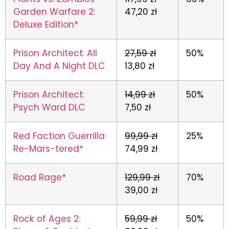
Garden Warfare 2:
47,20 zł
Deluxe Edition*
Prison Architect: All
27,59 zł
50%
Day And A Night DLC
13,80 zł
Prison Architect:
14,99 zł
50%
Psych Ward DLC
7,50 zł
Red Faction Guerrilla
99,99 zł
25%
Re-Mars-tered*
74,99 zł
Road Rage*
129,99 zł
70%
39,00 zł
Rock of Ages 2:
59,99 zł
50%