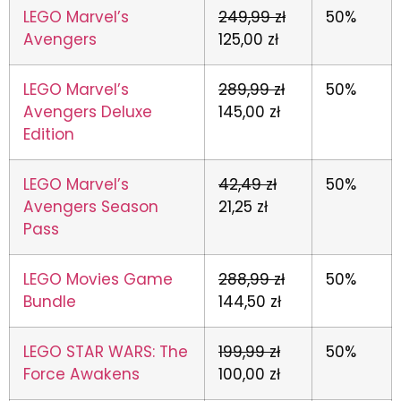
LEGO Marvel’s
249,99 zł
50%
Avengers
125,00 zł
LEGO Marvel’s
289,99 zł
50%
Avengers Deluxe
145,00 zł
Edition
LEGO Marvel’s
42,49 zł
50%
Avengers Season
21,25 zł
Pass
LEGO Movies Game
288,99 zł
50%
Bundle
144,50 zł
LEGO STAR WARS: The
199,99 zł
50%
Force Awakens
100,00 zł