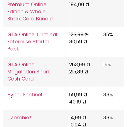
Premium Online
194,00 zł
Edition & Whale
Shark Card Bundle
GTA Online: Criminal
123,99 zł
35%
Enterprise Starter
80,59 zł
Pack
GTA Online:
253,99 zł
15%
Megalodon Shark
215,89 zł
Cash Card
Hyper Sentinel
59,99 zł
33%
40,19 zł
I, Zombie*
14,99 zł
33%
10,04 zł