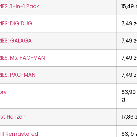
ES 3-in-1 Pack
15,49 z
IES: DIG DUG
7,49 z
IES: GALAGA
7,49 z
IES: Ms. PAC-MAN
7,49 z
IES: PAC-MAN
7,49 z
ory
63,99
zł
st Horizon
17,86 z
 III Remastered
63,19 z