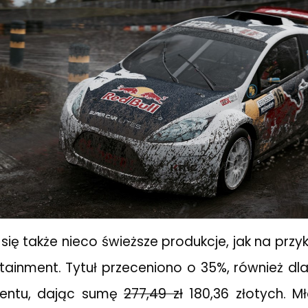
y się także nieco świeższe produkcje, jak na prz
ainment. Tytuł przeceniono o 35%, również dl
entu, dając sumę
277,49 zł
180,36 złotych. M