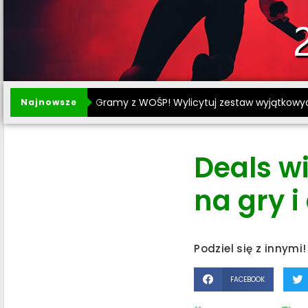
Gramy z WOŚP! Wylicytuj zestaw wyjątkowy
Najnowsze
Deals w
na gry i
Podziel się z innymi!
FACEBOOK