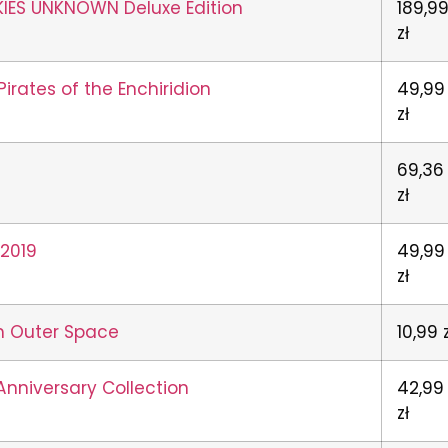
IES UNKNOWN Deluxe Edition
189,9
zł
irates of the Enchiridion
49,99
zł
69,36
zł
 2019
49,99
zł
m Outer Space
10,99 z
Anniversary Collection
42,99
zł