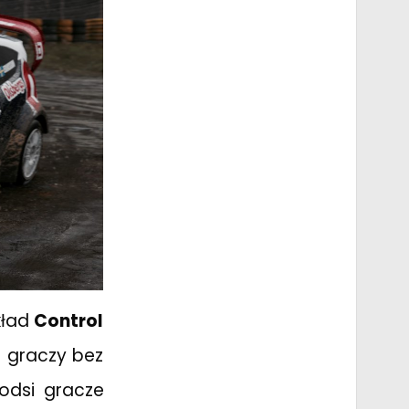
ykład
Control
a graczy bez
łodsi gracze