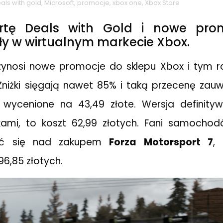
als with gold
,
Microsoft
,
promocje
,
xbox one
,
Xbox Store
rtę Deals with Gold i nowe pro
ły w wirtualnym markecie Xbox.
zynosi nowe promocje do sklepu Xbox i tym r
Zniżki sięgają nawet 85% i taką przecenę zau
, wycenione na 43,49 złote. Wersja definityw
kami, to koszt 62,99 złotych. Fani samoch
wić się nad zakupem
Forza Motorsport 7
,
96,85 złotych.