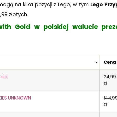
mogą na kilka pozycji z Lego, w tym
Lego Przy
,99 złotych.
with Gold w polskiej walucie pre
Cena
told
24,99
zł
KIES UNKNOWN
144,9
zł