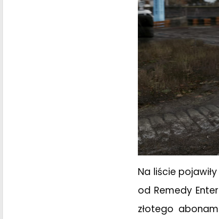
Na liście pojawił
od Remedy Entert
złotego abonam