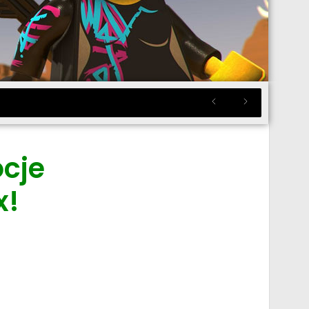
cje
x!