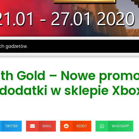
ch gadżetów.
ith Gold – Nowe promo
 dodatki w sklepie Xbo
TWITTER
EMAIL
REDDIT
WHATSAPP