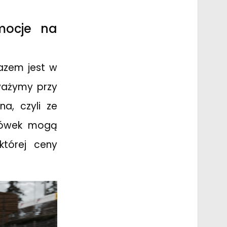
mocje na
azem jest w
ważymy przy
na, czyli ze
odówek mogą
 której ceny