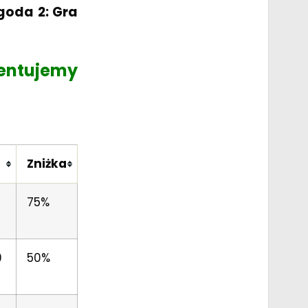
goda 2: Gra
zentujemy
Zniżka
75%
9
50%