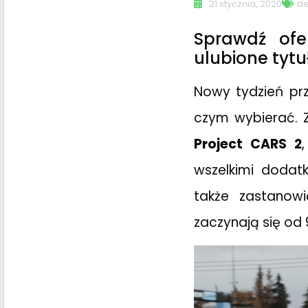
21 stycznia, 2020
de
Sprawdź ofe
ulubione tytu
Nowy tydzień pr
czym wybierać. 
Project CARS 2
wszelkimi dodat
także zastano
zaczynają się od 