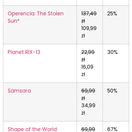
Operencia: The Stolen
137,49
25%
Sun*
zł
109,99
zł
Planet RIX-13
22,99
30%
zł
16,09
zł
Samsara
69,99
50%
zł
34,99
zł
Shape of the World
69,99
67%