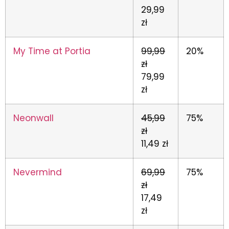
29,99
zł
My Time at Portia
99,99
20%
zł
79,99
zł
Neonwall
45,99
75%
zł
11,49 zł
Nevermind
69,99
75%
zł
17,49
zł