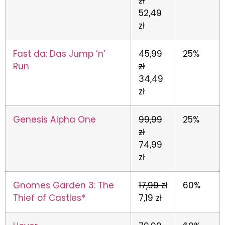
zł
52,49
zł
Fast da: Das Jump ’n’
45,99
25%
Run
zł
34,49
zł
Genesis Alpha One
99,99
25%
zł
74,99
zł
Gnomes Garden 3: The
17,99 zł
60%
Thief of Castles*
7,19 zł