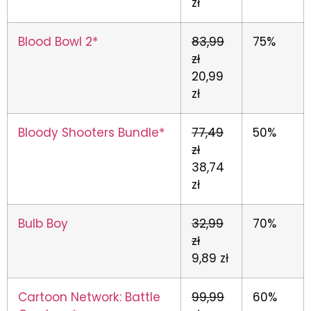
zł
Blood Bowl 2*
83,99
75%
zł
20,99
zł
Bloody Shooters Bundle*
77,49
50%
zł
38,74
zł
Bulb Boy
32,99
70%
zł
9,89 zł
Cartoon Network: Battle
99,99
60%