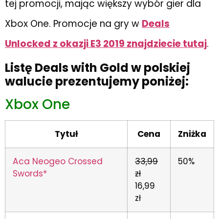
tej promocji, mając większy wybór gier dla
Xbox One. Promocje na gry w
Deals
Unlocked z okazji E3 2019 znajdziecie tutaj
.
Listę Deals with Gold w polskiej
walucie prezentujemy poniżej:
Xbox One
Tytuł
Cena
Zniżka
Aca Neogeo Crossed
33,99
50%
Swords*
zł
16,99
zł