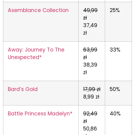
Asemblance Collection
49,99
25%
zł
37,49
zł
Away: Journey To The
63,99
33%
Unexpected*
zł
38,39
zł
Bard’s Gold
17,99 zł
50%
8,99 zł
Battle Princess Madelyn*
92,49
40%
zł
50,86