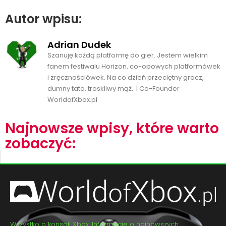
Autor wpisu:
Adrian Dudek
Szanuję każdą platformę do gier. Jestem wielkim
fanem festiwalu Horizon, co-opowych platformówek
i zręcznościówek. Na co dzień przeciętny gracz,
dumny tata, troskliwy mąż. | Co-Founder
WorldofXbox.pl
Najnowsze wpisy, które warto
zobaczyć:
Wszystko o konsoli Xbox. Informacje o najnowszych