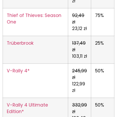
zł
Thief of Thieves: Season
92,49
75%
One
zł
23,12 zł
Trüberbrook
137,49
25%
zł
103,11 zł
V-Rally 4*
245,99
50%
zł
122,99
zł
V-Rally 4 Ultimate
332,99
50%
Edition*
zł