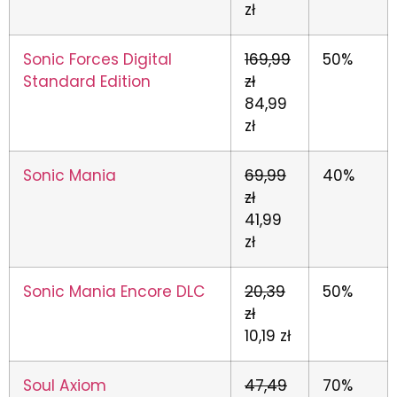
zł
Sonic Forces Digital
169,99
50%
Standard Edition
zł
84,99
zł
Sonic Mania
69,99
40%
zł
41,99
zł
Sonic Mania Encore DLC
20,39
50%
zł
10,19 zł
Soul Axiom
47,49
70%