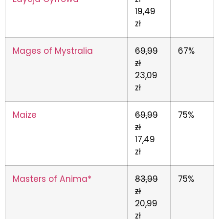
19,49
zł
Mages of Mystralia
69,99
67%
zł
23,09
zł
Maize
69,99
75%
zł
17,49
zł
Masters of Anima*
83,99
75%
zł
20,99
zł