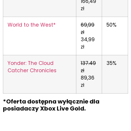
166,49
zł
World to the West*
69,99
50%
zł
34,99
zł
Yonder: The Cloud
137.49
35%
Catcher Chronicles
zł
89,36
zł
*Oferta dostępna wyłącznie dla
posiadaczy Xbox Live Gold.