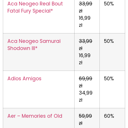
Aca Neogeo Real Bout
33,99
50%
Fatal Fury Special*
zł
16,99
zł
Aca Neogeo Samurai
33,99
50%
Shodown III*
zł
16,99
zł
Adios Amigos
69,99
50%
zł
34,99
zł
Aer – Memories of Old
59,99
60%
zł