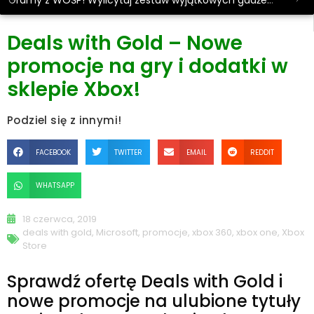
Gramy z WOŚP! Wylicytuj zestaw wyjątkowych gadżetów.
Deals with Gold – Nowe
promocje na gry i dodatki w
sklepie Xbox!
Podziel się z innymi!
FACEBOOK
TWITTER
EMAIL
REDDIT
WHATSAPP
18 czerwca, 2019
deals with gold
,
Microsoft
,
promocje
,
xbox 360
,
xbox one
,
Xbox
Store
Sprawdź ofertę Deals with Gold i
nowe promocje na ulubione tytuły