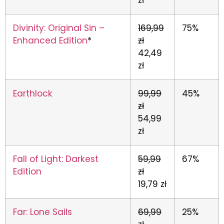
Divinity: Original Sin –
169,99
75%
Enhanced Edition
*
zł
42,49
zł
Earthlock
99,99
45%
zł
54,99
zł
Fall of Light: Darkest
59,99
67%
Edition
zł
19,79 zł
Far: Lone Sails
69,99
25%