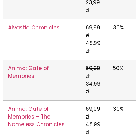
23,99
zł
Alvastia Chronicles
69,99
30%
zł
48,99
zł
Anima: Gate of
69,99
50%
Memories
zł
34,99
zł
Anima: Gate of
69,99
30%
Memories – The
zł
Nameless Chronicles
48,99
zł