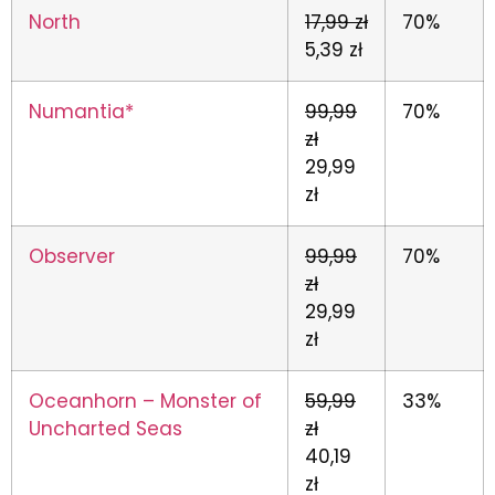
North
17,99 zł
70%
5,39 zł
Numantia*
99,99
70%
zł
29,99
zł
Observer
99,99
70%
zł
29,99
zł
Oceanhorn – Monster of
59,99
33%
Uncharted Seas
zł
40,19
zł