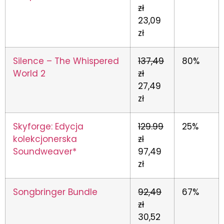
zł
23,09
zł
Silence – The Whispered
137,49
80%
World 2
zł
27,49
zł
Skyforge: Edycja
129.99
25%
kolekcjonerska
zl
Soundweaver*
97,49
zł
Songbringer Bundle
92,49
67%
zł
30,52