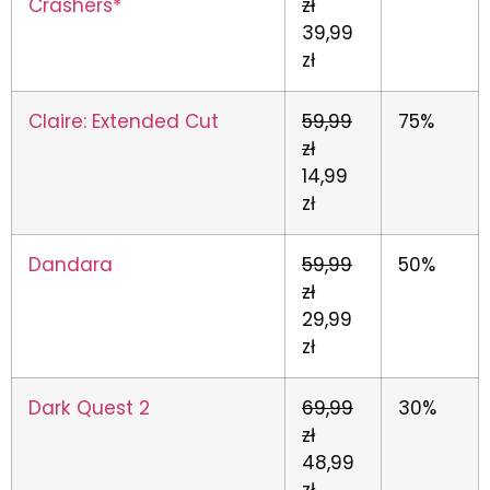
Crashers*
zł
39,99
zł
Claire: Extended Cut
59,99
75%
zł
14,99
zł
Dandara
59,99
50%
zł
29,99
zł
Dark Quest 2
69,99
30%
zł
48,99
zł