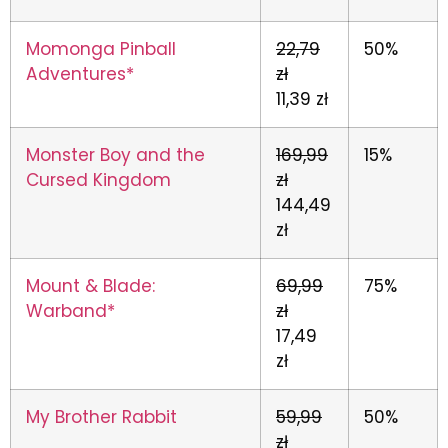
Momonga Pinball
22,79
50%
Adventures*
zł
11,39 zł
Monster Boy and the
169,99
15%
Cursed Kingdom
zł
144,49
zł
Mount & Blade:
69,99
75%
Warband*
zł
17,49
zł
My Brother Rabbit
59,99
50%
zł