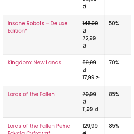
zł
Insane Robots – Deluxe
145,99
50%
Edition*
zł
72,99
zł
Kingdom: New Lands
59,99
70%
zł
17,99 zł
Lords of the Fallen
79,99
85%
zł
11,99 zł
Lords of the Fallen Pełna
129,99
85%
Edycja Cyfrowa*
zł