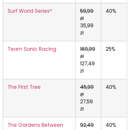
Surf World Series*
59,99
40%
zł
35,99
zł
Team Sonic Racing
169,99
25%
zł
127,49
zł
The First Tree
45,99
40%
zł
27,59
zł
The Gardens Between
92,49
40%