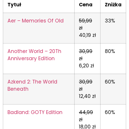
Tytuł
Cena
Zniżka
Aer – Memories Of Old
59,99
33%
zł
40,19 zł
Another World – 20Th
30,99
80%
Anniversary Edition
zł
6,20 zł
Azkend 2: The World
30,99
60%
Beneath
zł
12,40 zł
Badland: GOTY Edition
44,99
60%
zł
18,00 zł