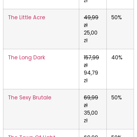
zł
The Little Acre
49,99
50%
zł
25,00
zł
The Long Dark
157,99
40%
zł
94,79
zł
The Sexy Brutale
69,99
50%
zł
35,00
zł