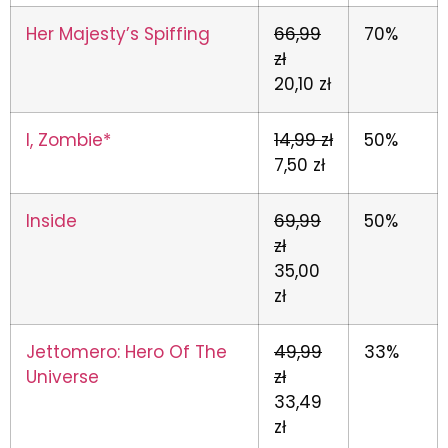
Her Majesty’s Spiffing
66,99
70%
zł
20,10 zł
I, Zombie*
14,99 zł
50%
7,50 zł
Inside
69,99
50%
zł
35,00
zł
Jettomero: Hero Of The
49,99
33%
Universe
zł
33,49
zł