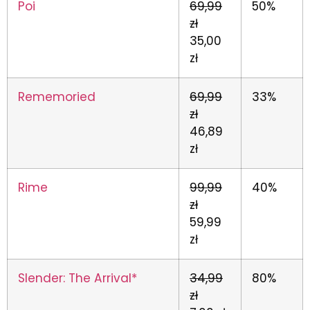
Poi
69,99
50%
zł
35,00
zł
Rememoried
69,99
33%
zł
46,89
zł
Rime
99,99
40%
zł
59,99
zł
Slender: The Arrival*
34,99
80%
zł