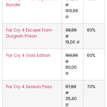
Bundle
zł
109,99
zł
Far Cry 4 Escape From
39,99
60%
Durgesh Prison
zł
16,00 zł
Far Cry 4 Gold Edition
199,99
60%
zł
80,00
zł
Far Cry 4 Season Pass
117,99
70%
zł
35,40
zł