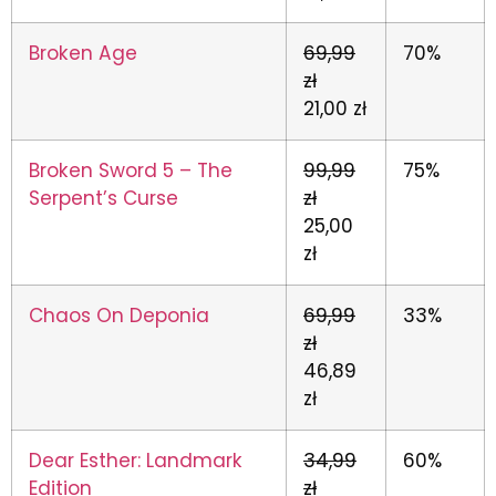
Broken Age
69,99
70%
zł
21,00 zł
Broken Sword 5 – The
99,99
75%
Serpent’s Curse
zł
25,00
zł
Chaos On Deponia
69,99
33%
zł
46,89
zł
Dear Esther: Landmark
34,99
60%
Edition
zł