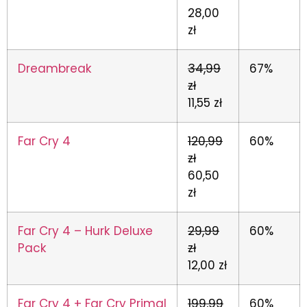
28,00
zł
Dreambreak
34,99
67%
zł
11,55 zł
Far Cry 4
120,99
60%
zł
60,50
zł
Far Cry 4 – Hurk Deluxe
29,99
60%
Pack
zł
12,00 zł
Far Cry 4 + Far Cry Primal
199,99
60%