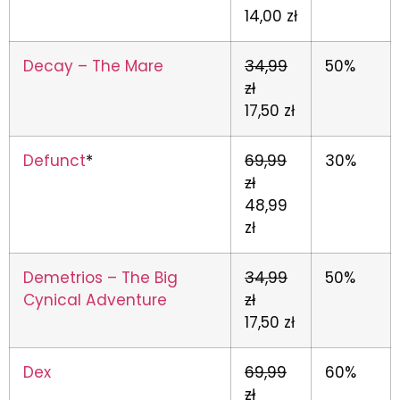
14,00 zł
Decay – The Mare
34,99
50%
zł
17,50 zł
Defunct
*
69,99
30%
zł
48,99
zł
Demetrios – The Big
34,99
50%
Cynical Adventure
zł
17,50 zł
Dex
69,99
60%
zł