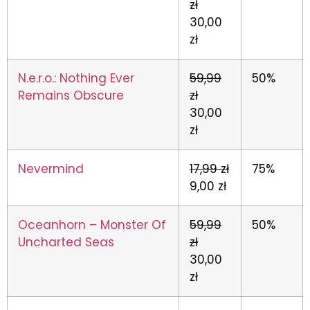
zł
30,00
zł
N.e.r.o.: Nothing Ever
59,99
50%
Remains Obscure
zł
30,00
zł
Nevermind
17,99 zł
75%
9,00 zł
Oceanhorn – Monster Of
59,99
50%
Uncharted Seas
zł
30,00
zł