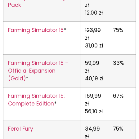
Pack
zł
12,00 zł
Farming Simulator 15
*
123,99
75%
zł
31,00 zł
Farming Simulator 15 –
59,99
33%
Official Expansion
zł
(Gold)
*
40,19 zł
Farming Simulator 15:
169,99
67%
Complete Edition
*
zł
56,10 zł
Feral Fury
34,99
75%
zł