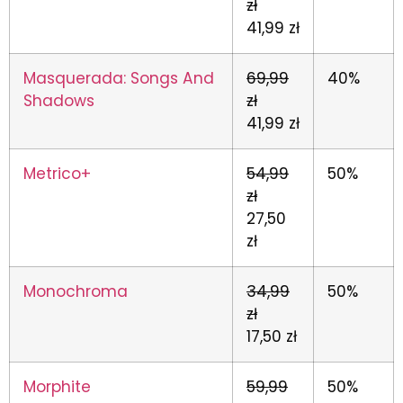
zł
41,99 zł
Masquerada: Songs And
69,99
40%
Shadows
zł
41,99 zł
Metrico+
54,99
50%
zł
27,50
zł
Monochroma
34,99
50%
zł
17,50 zł
Morphite
59,99
50%