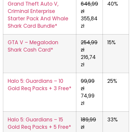
Grand Theft Auto V,
646,99
40%
Criminal Enterprise
zł
Starter Pack And Whale
355,84
Shark Card Bundle*
zł
GTA V – Megalodon
254,99
15%
Shark Cash Card*
zł
216,74
zł
Halo 5: Guardians – 10
99,99
25%
Gold Req Packs + 3 Free*
zł
74,99
zł
Halo 5: Guardians – 15
189,99
33%
Gold Req Packs + 5 Free*
zł