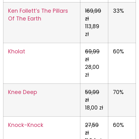
Ken Follett’s The Pillars
169,99
33%
Of The Earth
zł
113,89
zł
Kholat
69,99
60%
zł
28,00
zł
Knee Deep
59,99
70%
zł
18,00 zł
Knock-Knock
27,59
60%
zł