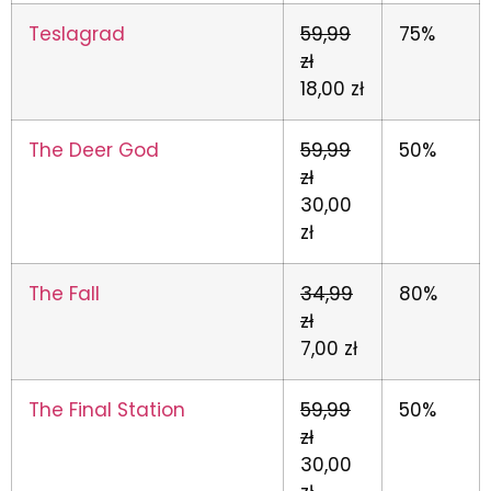
Teslagrad
59,99
75%
zł
18,00 zł
The Deer God
59,99
50%
zł
30,00
zł
The Fall
34,99
80%
zł
7,00 zł
The Final Station
59,99
50%
zł
30,00