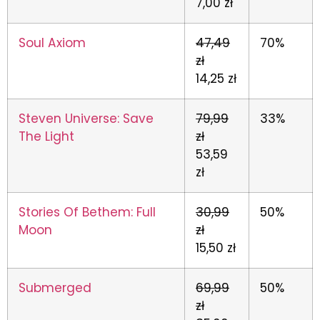
7,00 zł
Soul Axiom
47,49
70%
zł
14,25 zł
Steven Universe: Save
79,99
33%
The Light
zł
53,59
zł
Stories Of Bethem: Full
30,99
50%
Moon
zł
15,50 zł
Submerged
69,99
50%
zł