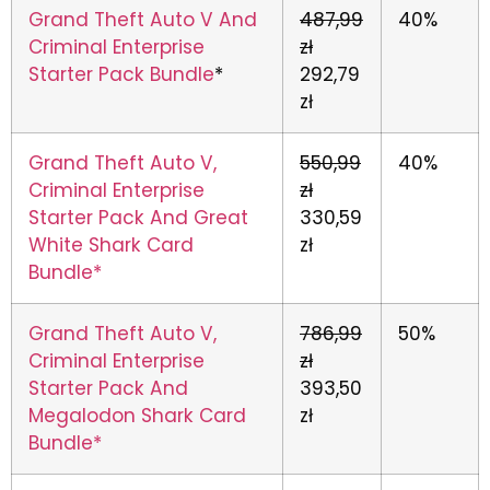
Grand Theft Auto V And
487,99
40%
Criminal Enterprise
zł
Starter Pack Bundle
*
292,79
zł
Grand Theft Auto V,
550,99
40%
Criminal Enterprise
zł
Starter Pack And Great
330,59
White Shark Card
zł
Bundle*
Grand Theft Auto V,
786,99
50%
Criminal Enterprise
zł
Starter Pack And
393,50
Megalodon Shark Card
zł
Bundle*