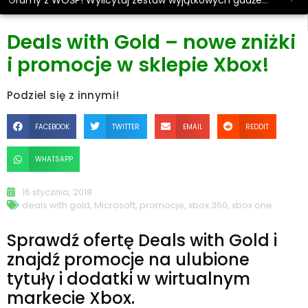
Gramy z WOŚP! Wylicytuj zestaw wyjątkowych gadżetów.
Deals with Gold – nowe zniżki
i promocje w sklepie Xbox!
Podziel się z innymi!
FACEBOOK
TWITTER
EMAIL
REDDIT
WHATSAPP
16 stycznia, 2018
deals with gold
,
Microsoft
,
promocje
,
xbox 360
,
xbox one
Sprawdź ofertę Deals with Gold i
znajdź promocje na ulubione
tytuły i dodatki w wirtualnym
markecie Xbox.