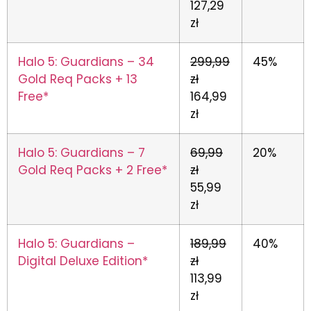
127,29
zł
Halo 5: Guardians – 34
299,99
45%
Gold Req Packs + 13
zł
Free*
164,99
zł
Halo 5: Guardians – 7
69,99
20%
Gold Req Packs + 2 Free*
zł
55,99
zł
Halo 5: Guardians –
189,99
40%
Digital Deluxe Edition*
zł
113,99
zł