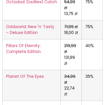
Octodad: Dadliest Catch
54,99
75%
zł
13,75 zł
Oddworld: New 'n’ Tasty
71,99 zł
75%
– Deluxe Edition
18,00 zł
Pillars Of Eternity:
219,99
40%
Complete Edition
zł
131,99
zł
Planet Of The Eyes
34,99
35%
zł
22,74
zł