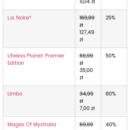
11,04 zł
L.a. Noire*
169,99
25%
zł
127,49
zł
Lifeless Planet: Premier
69,99
50%
Edition
zł
35,00
zł
Limbo
34,99
80%
zł
7,00 zł
Mages Of Mystralia
69,99
40%