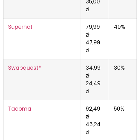
35,00
zł
Superhot
79,99
40%
zł
47,99
zł
Swapquest*
34,99
30%
zł
24,49
zł
Tacoma
92,49
50%
zł
46,24
zł