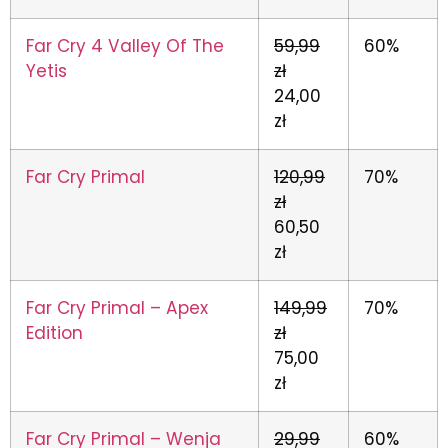
Far Cry 4 Valley Of The
59,99
60%
Yetis
zł
24,00
zł
Far Cry Primal
120,99
70%
zł
60,50
zł
Far Cry Primal – Apex
149,99
70%
Edition
zł
75,00
zł
Far Cry Primal – Wenja
29,99
60%