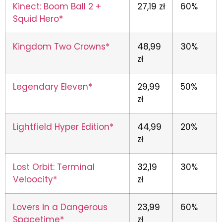
Kinect: Boom Ball 2 +
27,19 zł
60%
Squid Hero*
Kingdom Two Crowns*
48,99
30%
zł
Legendary Eleven*
29,99
50%
zł
Lightfield Hyper Edition*
44,99
20%
zł
Lost Orbit: Terminal
32,19
30%
Veloocity*
zł
Lovers in a Dangerous
23,99
60%
Spacetime*
zł