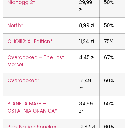
Nidhogg 2*
29,99
50%
zł
North*
8,99 zł
50%
OlliOlli2: XL Edition*
11,24 zł
75%
Overcooked – The Lost
4,45 zł
67%
Morsel
Overcooked*
16,49
60%
zł
PLANETA MAŁP –
34,99
50%
OSTATNIA GRANICA*
zł
Pool Nation Snooker
12,37 zł
60%