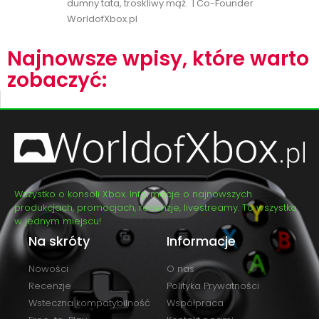
dumny tata, troskliwy mąż. | Co-Founder
WorldofXbox.pl
Najnowsze wpisy, które warto
zobaczyć:
Wszystko o konsoli Xbox. Informacje o najnowszych
produkcjach, promocjach, recenzje, livestreamy. To wszystko
w jednym miejscu!
Na skróty
Informacje
Nowości
O nas
Recenzje
Polityka Prywatności
Wsteczna kompatybilność
Współpraca