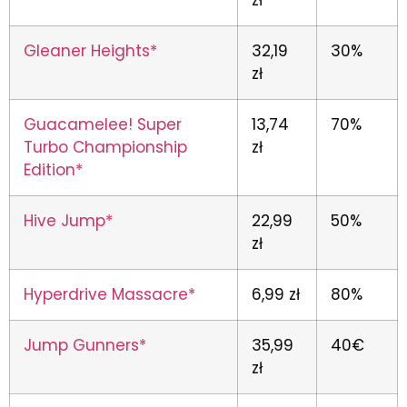
zł
Gleaner Heights*
32,19
30%
zł
Guacamelee! Super
13,74
70%
Turbo Championship
zł
Edition*
Hive Jump*
22,99
50%
zł
Hyperdrive Massacre*
6,99 zł
80%
Jump Gunners*
35,99
40€
zł