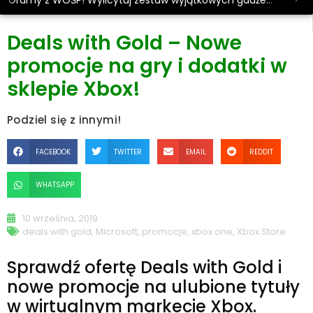
Gramy z WOŚP! Wylicytuj zestaw wyjątkowych gadżetów.
Deals with Gold – Nowe
promocje na gry i dodatki w
sklepie Xbox!
Podziel się z innymi!
FACEBOOK
TWITTER
EMAIL
REDDIT
WHATSAPP
10 września, 2019
deals with gold
,
Microsoft
,
promocje
,
xbox one
,
Xbox Store
Sprawdź ofertę Deals with Gold i
nowe promocje na ulubione tytuły
w wirtualnym markecie Xbox.