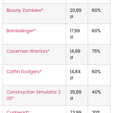
Bloody Zombies*
20,99
60%
zł
Bombslinger*
17,99
60%
zł
Caveman Warriors*
14,99
75%
zł
Coffin Dodgers*
14,84
60%
zł
Construction Simulator 2
35,99
40%
US*
zł
Cuphead*
73,99
20%