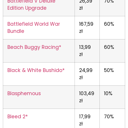
Battlefield V Deluxe
26,39
70%
Edition Upgrade
zł
Battlefield World War
167,59
60%
Bundle
zł
Beach Buggy Racing*
13,99
60%
zł
Black & White Bushido*
24,99
50%
zł
Blasphemous
103,49
10%
zł
Bleed 2*
17,99
70%
zł