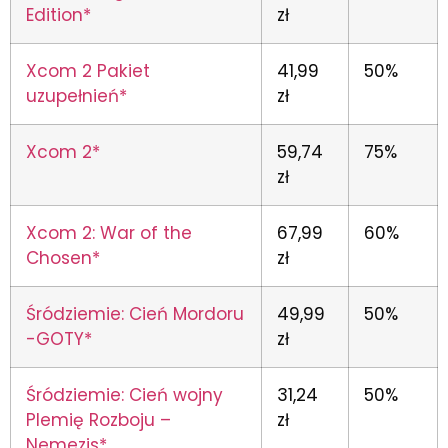
Edition*
zł
Xcom 2 Pakiet
41,99
50%
uzupełnień*
zł
Xcom 2*
59,74
75%
zł
Xcom 2: War of the
67,99
60%
Chosen*
zł
Śródziemie: Cień Mordoru
49,99
50%
-GOTY*
zł
Śródziemie: Cień wojny
31,24
50%
Plemię Rozboju –
zł
Nemezis*