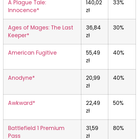
A Plague Tale:
140,02
33%
Innocence*
zł
Ages of Mages: The Last
36,84
30%
Keeper*
zł
American Fugitive
55,49
40%
zł
Anodyne*
20,99
40%
zł
Awkward*
22,49
50%
zł
Battlefield 1 Premium
31,59
80%
Pass
zł