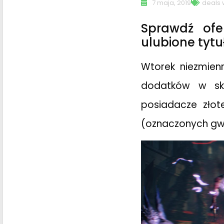
7 maja, 2019
deals 
Sprawdź ofe
ulubione tytu
Wtorek niezmien
dodatków w skl
posiadacze złot
(oznaczonych gwi