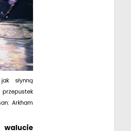
jak słynną
a przepustek
man: Arkham
 walucie