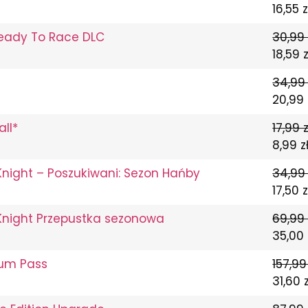
16,55 z
Ready To Race DLC
30,99 
18,59 z
34,99 
20,99 
all*
17,99 z
8,99 z
night – Poszukiwani: Sezon Hańby
34,99 
17,50 z
night Przepustka sezonowa
69,99 
35,00 
ium Pass
157,99
31,60 z