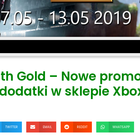
ith Gold – Nowe promo
 dodatki w sklepie Xbo
TWITTER
EMAIL
REDDIT
WHATSAPP