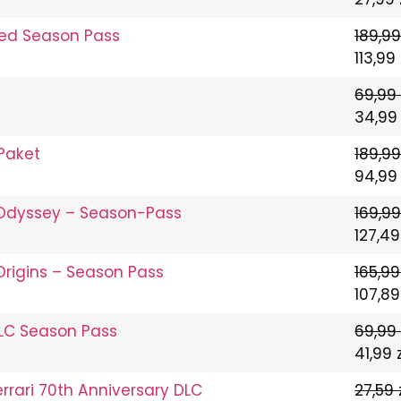
lved Season Pass
189,99
113,99 
69,99 
34,99 
Paket
189,99
94,99 
 Odyssey – Season-Pass
169,99
127,49
Origins – Season Pass
165,99
107,89
DLC Season Pass
69,99 
41,99 z
rrari 70th Anniversary DLC
27,59 