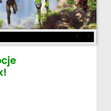
cje
x!