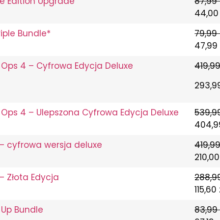
xe Edition Upgrade
87,99 
44,00 
iple Bundle*
79,99 
47,99 
k Ops 4 – Cyfrowa Edycja Deluxe
419,99
293,99
ck Ops 4 – Ulepszona Cyfrowa Edycja Deluxe
539,99
404,99
 – cyfrowa wersja deluxe
419,99
210,00
 – Złota Edycja
288,99
115,60 
Up Bundle
83,99 