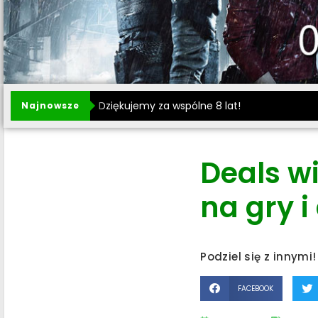
Dziękujemy za wspólne 8 lat!
Najnowsze
Deals w
na gry i
Podziel się z innymi!
FACEBOOK