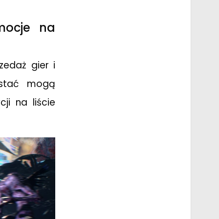
mocje na
edaż gier i
ystać mogą
i na liście