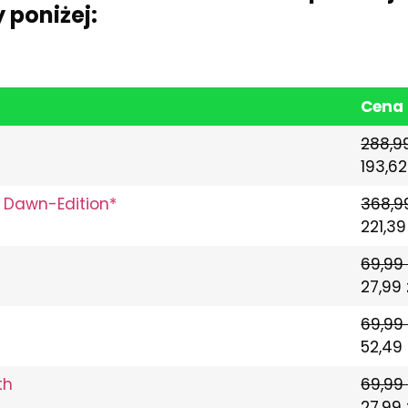
 poniżej:
Cena
288,99
193,62
 Dawn-Edition*
368,99
221,39
69,99 
27,99 
69,99 
52,49 
th
69,99 
27,99 