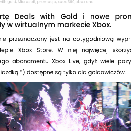
with gold
,
Microsoft
,
promocje
,
xbox 360
,
xbox one
rtę Deals with Gold i nowe pro
ły w wirtualnym markecie Xbox.
nie przeznaczony jest na cotygodniową wyprz
epie Xbox Store. W niej najwięcej skorz
ego abonamentu Xbox Live, gdyż wiele pozycj
azdką *) dostępne są tylko dla goldowiczów.