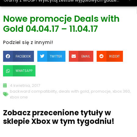
Gramy z WOŚP! Wylicytuj zestaw wyjątkowych gadżetów.
Nowe promocje Deals with
Gold 04.04.17 – 11.04.17
Podziel się z innymi!
FACEBOOK
TWITTER
EMAIL
REDDIT
WHATSAPP
4 kwietnia, 2017
backward compatibility
,
deals with gold
,
promocje
,
xbox 360
,
xbox one
Zobacz przecenione tytuły w
sklepie Xbox w tym tygodniu!