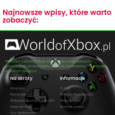
Najnowsze wpisy, które warto
zobaczyć:
Wszystko o konsoli Xbox. Informacje o najnowszych
produkcjach, promocjach, recenzje, livestreamy. To wszystko
w jednym miejscu!
Na skróty
Informacje
Nowości
O nas
Recenzje
Polityka Prywatności
Wsteczna kompatybilność
Współpraca
Free-to-Play
Kontakt z nami
Gry Splitscreen