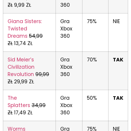
ZŁ
9,99 ZŁ
360
Giana Sisters:
Gra
75%
NIE
Twisted
Xbox
Dreams
54,99
360
ZŁ
13,74 ZŁ
Sid Meier’s
Gra
70%
TAK
Civilization
Xbox
Revolution
99,99
360
ZŁ
29,99 ZŁ
The
Gra
50%
TAK
Splatters
34,99
Xbox
ZŁ
17,49 ZŁ
360
Worms
Gra
75%
NIE