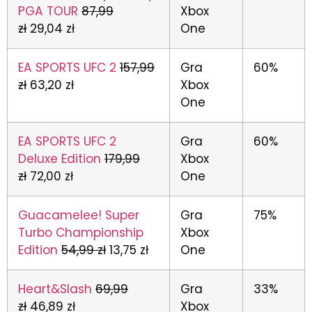
PGA TOUR
87,99
Xbox
zł
29,04 zł
One
EA SPORTS UFC 2
157,99
Gra
60%
zł
63,20 zł
Xbox
One
EA SPORTS UFC 2
Gra
60%
Deluxe Edition
179,99
Xbox
zł
72,00 zł
One
Guacamelee! Super
Gra
75%
Turbo Championship
Xbox
Edition
54,99 zł
13,75 zł
One
Heart&Slash
69,99
Gra
33%
zł
46,89 zł
Xbox