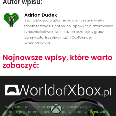
Autor wpisu:
Adrian Dudek
Szanuję każdą platformę do gier. Jestem wielkim
fanem festiwalu Horizon, co-opowych platformówek
i zręcznościówek. Na co dzień przeciętny gracz,
dumny tata, troskliwy mąż. | Co-Founder
WorldofXbox.pl
Najnowsze wpisy, które warto
zobaczyć:
Wszystko o konsoli Xbox. Informacje o najnowszych
produkcjach, promocjach, recenzje, livestreamy. To wszystko