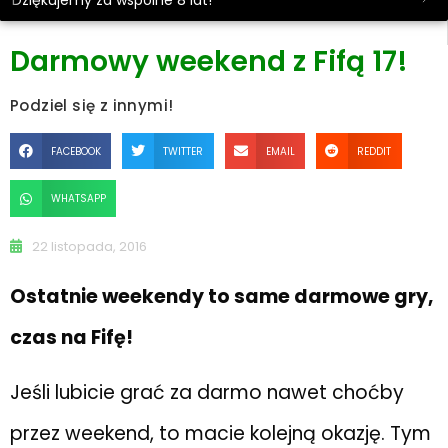
Dziękujemy za wspólne 8 lat!
Darmowy weekend z Fifą 17!
Podziel się z innymi!
FACEBOOK
TWITTER
EMAIL
REDDIT
WHATSAPP
22 listopada, 2016
Ostatnie weekendy to same darmowe gry,
czas na Fifę!
Jeśli lubicie grać za darmo nawet choćby
przez weekend, to macie kolejną okazję. Tym