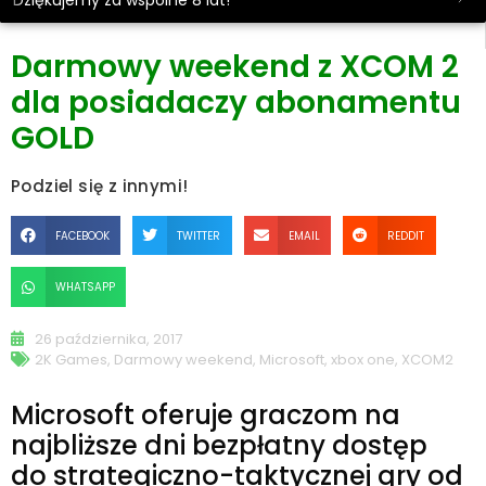
Dziękujemy za wspólne 8 lat!
Darmowy weekend z XCOM 2
dla posiadaczy abonamentu
GOLD
Podziel się z innymi!
FACEBOOK
TWITTER
EMAIL
REDDIT
WHATSAPP
26 października, 2017
2K Games
,
Darmowy weekend
,
Microsoft
,
xbox one
,
XCOM2
Microsoft oferuje graczom na
najbliższe dni bezpłatny dostęp
do strategiczno-taktycznej gry od