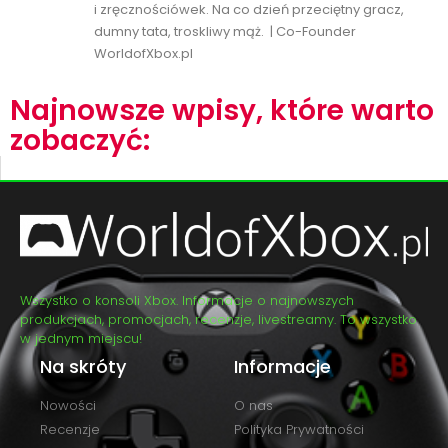
i zręcznościówek. Na co dzień przeciętny gracz,
dumny tata, troskliwy mąż. | Co-Founder
WorldofXbox.pl
Najnowsze wpisy, które warto
zobaczyć:
Wszystko o konsoli Xbox. Informacje o najnowszych
produkcjach, promocjach, recenzje, livestreamy. To wszystko
w jednym miejscu!
Na skróty
Informacje
Nowości
O nas
Recenzje
Polityka Prywatności