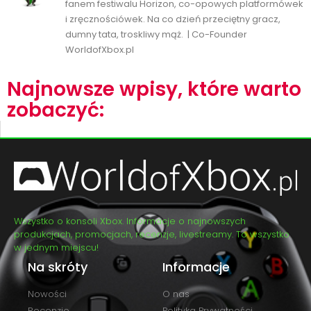
fanem festiwalu Horizon, co-opowych platformówek
i zręcznościówek. Na co dzień przeciętny gracz,
dumny tata, troskliwy mąż. | Co-Founder
WorldofXbox.pl
Najnowsze wpisy, które warto
zobaczyć:
Wszystko o konsoli Xbox. Informacje o najnowszych
produkcjach, promocjach, recenzje, livestreamy. To wszystko
w jednym miejscu!
Na skróty
Informacje
Nowości
O nas
Recenzje
Polityka Prywatności