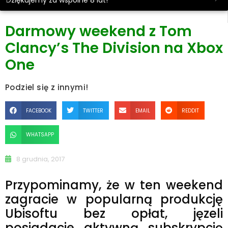
Dziękujemy za wspólne 8 lat!
Darmowy weekend z Tom
Clancy’s The Division na Xbox
One
Podziel się z innymi!
FACEBOOK
TWITTER
EMAIL
REDDIT
WHATSAPP
8 grudnia, 2017
Przypominamy, że w ten weekend
zagracie w popularną produkcję
Ubisoftu bez opłat, jęzeli
posiadacie aktywną subskrypcję