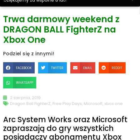
Dziękujemy za wspólne 8 lat!
Trwa darmowy weekend z
DRAGON BALL FighterZ na
Xbox One
Podziel się z innymi!
FACEBOOK
TWITTER
EMAIL
REDDIT
WHATSAPP
2 sierpnia, 2019
Dragon Ball FighterZ
,
Free Play Days
,
Microsoft
,
xbox one
Arc System Works oraz Microsoft
zapraszają do gry wszystkich
posiadaczy abonamentu Xbox