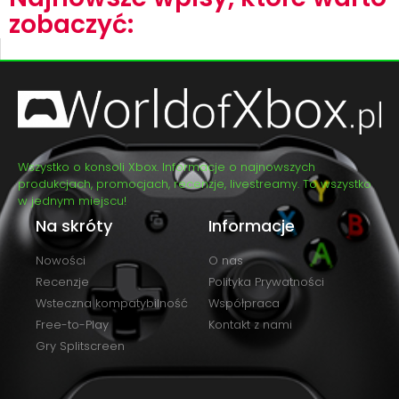
zobaczyć:
Wszystko o konsoli Xbox. Informacje o najnowszych
produkcjach, promocjach, recenzje, livestreamy. To wszystko
w jednym miejscu!
Na skróty
Informacje
Nowości
O nas
Recenzje
Polityka Prywatności
Wsteczna kompatybilność
Współpraca
Free-to-Play
Kontakt z nami
Gry Splitscreen