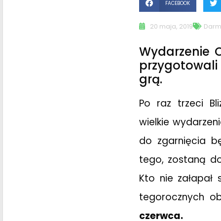
FACEBOOK
20 maja, 2019
Darm
Wydarzenie O
przygotowali
grą.
Po raz trzeci B
wielkie wydarzeni
do zgarnięcia bę
tego, zostaną do
Kto nie załapał 
tegorocznych o
czerwca.