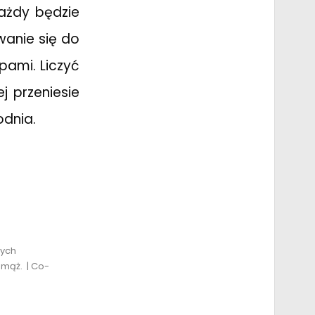
każdy będzie
anie się do
pami. Liczyć
j przeniesie
dnia.
wych
 mąż. | Co-