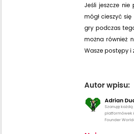
Jeśli jeszcze ni
mógł cieszyć si
gry podczas tego
można również na
Wasze postępy i
Autor wpisu:
Adrian Du
Szanuję każdą 
platformówek i
Founder World