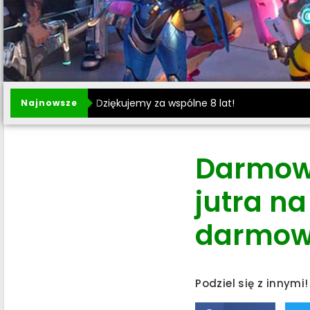
Dziękujemy za wspólne 8 lat!
Najnowsze
Darmowy
jutra na
darmowe
Podziel się z innymi!