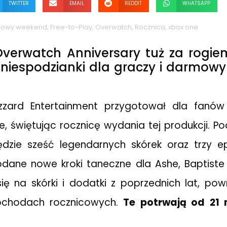
TWITTER
EMAIL
REDDIT
WHATSAPP
owy weekend
,
Free-to-Play
,
Overwatch
,
Rocznica
,
xbox one
verwatch Anniversary tuż za rogie
 niespodzianki dla graczy i darmowy 
lizzard Entertainment przygotował dla fanó
e, świętując rocznicę wydania tej produkcji. P
dzie sześć legendarnych skórek oraz trzy ep
dane nowe kroki taneczne dla Ashe, Baptiste i
się na skórki i dodatki z poprzednich lat, p
bchodach rocznicowych.
Te potrwają od 21 