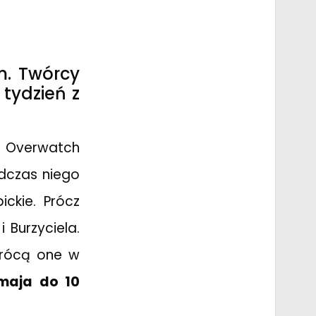
m. Twórcy
tydzień z
w Overwatch
odczas niego
ickie. Prócz
 Burzyciela.
owrócą one w
maja do 10