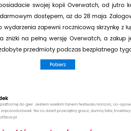
e posiadacie swojej kopii Overwatch, od jutro 
ę darmowym dostępem, aż do 28 maja. Zalogow
 wydarzenia zapewni rocznicową skrzynkę z łu
 zniżki na pełną wersję Overwatch, a zakup je
 zdobyte przedmioty podczas bezpłatnego tygo
dek
platformę do gier. Jestem wielkim fanem festiwalu Horizon, co-opo
 zręcznościówek. Na co dzień przeciętny gracz, dumny tata, troskliwy
ofXbox.pl