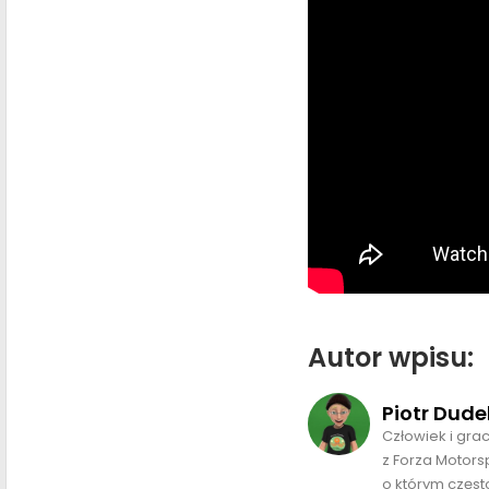
Autor wpisu:
Piotr Dude
Człowiek i gra
z Forza Motors
o którym często