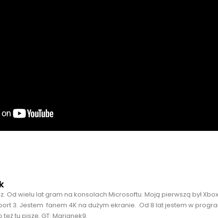
k
cz. Od wielu lat gram na konsolach Microsoftu. Moją pierwszą był Xbo
port 3. Jestem fanem 4K na dużym ekranie. Od 8 lat jestem w progra
 też tu piszę. GT: Marianek9.