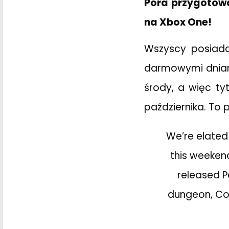
Pora przygotowa
na Xbox One!
Wszyscy posiada
darmowymi dniami
środy, a więc t
października. To 
We’re elated
this weekend
released P
dungeon, Con