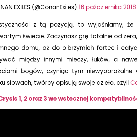
NAN EXILES (@ConanExiles)
16 października 2018
 styczności z tą pozycją, to wyjaśniamy, że 
wartym świecie. Zaczynasz grę totalnie od zera
nego domu, aż do olbrzymich fortec i całyc
żywać między innymi mieczy, łuków, a naw
aciami bogów, czyniąc tym niewyobrażalne
ku słowach, twórcy opisują swoje dzieło, czyli
Co
Crysis 1, 2 oraz 3 we wstecznej kompatybilnoś