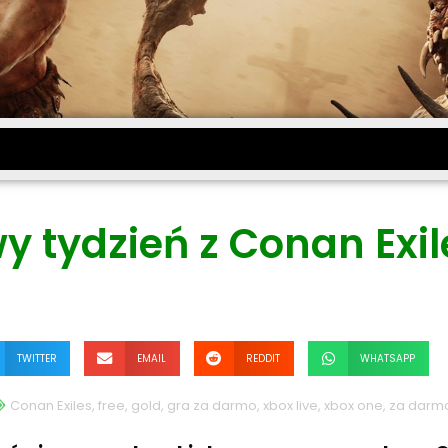
 tydzień z Conan Exil
TWITTER
EMAIL
REDDIT
WHATSAPP
Conan Exiles
,
free
,
gold
,
gra za darmo
,
xbox live
,
xbox one
,
za darm