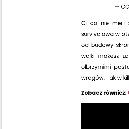
— CO
Ci co nie mieli
survivalowa w ot
od budowy skrom
walki możesz u
olbrzymimi post
wrogów. Tak w kil
Zobacz również: