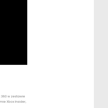
x 360 w zestawie
mie Xbox Insider,