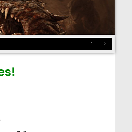
es!
o