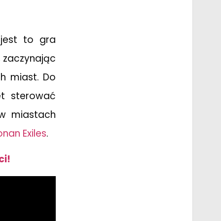
jest to gra
, zaczynając
h miast. Do
et sterować
 w miastach
nan Exiles
.
ci!