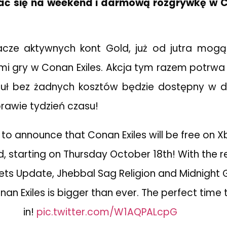
ć się na weekend i darmową rozgrywkę w C
cze aktywnych kont Gold, już od jutra mogą 
 gry w Conan Exiles. Akcja tym razem potrwa 
ytuł bez żadnych kosztów będzie dostępny w d
prawie tydzień czasu!
 to announce that Conan Exiles will be free on 
, starting on Thursday October 18th! With the r
ets Update, Jhebbal Sag Religion and Midnight 
an Exiles is bigger than ever. The perfect time
in!
pic.twitter.com/W1AQPALcpG