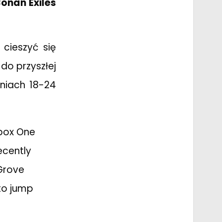
onan Exiles
cieszyć się
do przyszłej
niach 18-24
Xbox One
ecently
Grove
 to jump