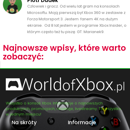
Piotr Dudek
Człowiek i gracz. Od wielu lat gram na konsolach
Microsoftu. Moją pierwszą był Xbox 360 w zestawie z
Forza Motorsport 3. Jestem fanem 4K na dużym
ekranie. Od 8 lat jestem w programie Xbox Insider, o
którym często też tu piszę. GT: Marianek9.
Najnowsze wpisy, które warto
zobaczyć:
Wszystko o konsoli Xbox. Informacje o najnowszych
produkcjach, promocjach, recenzje, livestreamy. To wszystko
w jednym miejscu!
Na skróty
Informacje