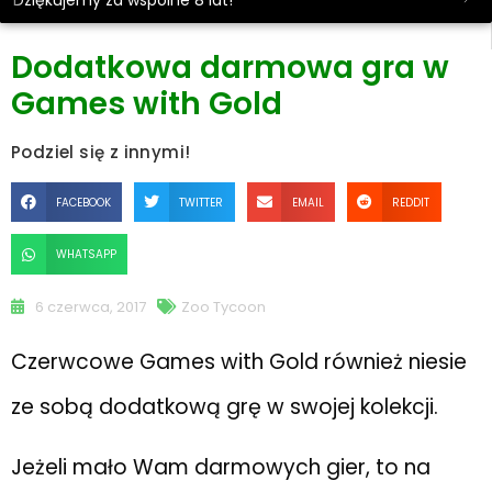
Dziękujemy za wspólne 8 lat!
Dodatkowa darmowa gra w
Games with Gold
Podziel się z innymi!
FACEBOOK
TWITTER
EMAIL
REDDIT
WHATSAPP
6 czerwca, 2017
Zoo Tycoon
Czerwcowe Games with Gold również niesie
ze sobą dodatkową grę w swojej kolekcji.
Jeżeli mało Wam darmowych gier, to na