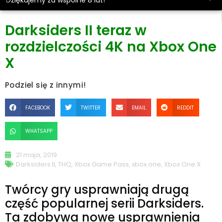
Dziękujemy za wspólne 8 lat!
Darksiders II teraz w
rozdzielczości 4K na Xbox One
X
Podziel się z innymi!
FACEBOOK
TWITTER
EMAIL
REDDIT
WHATSAPP
21 maja, 2019
Darksiders II
,
THQ
,
Xbox Game Pass
,
xbox one
,
Xbox One X
Twórcy gry usprawniają drugą
część popularnej serii Darksiders.
Ta zdobywa nowe usprawnienia