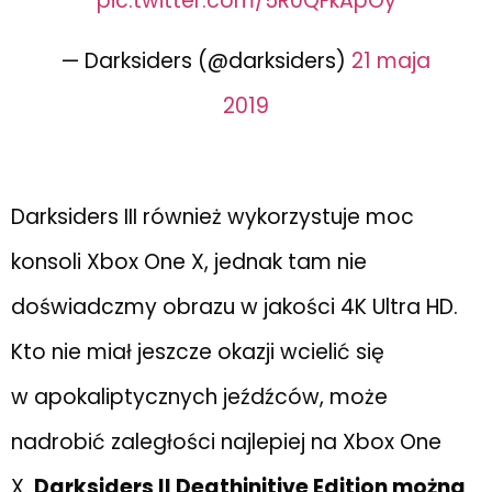
pic.twitter.com/5R0QFkApOy
— Darksiders (@darksiders)
21 maja
2019
Darksiders III również wykorzystuje moc
konsoli Xbox One X, jednak tam nie
doświadczmy obrazu w jakości 4K Ultra HD.
Kto nie miał jeszcze okazji wcielić się
w apokaliptycznych jeźdźców, może
nadrobić zaległości najlepiej na Xbox One
X.
Darksiders II Deathinitive Edition można