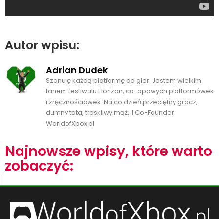
Autor wpisu:
Adrian Dudek
Szanuję każdą platformę do gier. Jestem wielkim
fanem festiwalu Horizon, co-opowych platformówek
i zręcznościówek. Na co dzień przeciętny gracz,
dumny tata, troskliwy mąż. | Co-Founder
WorldofXbox.pl
Najnowsze wpisy, które warto
zobaczyć: