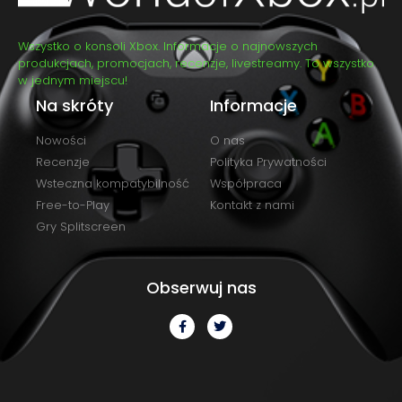
Wszystko o konsoli Xbox. Informacje o najnowszych
produkcjach, promocjach, recenzje, livestreamy. To wszystko
w jednym miejscu!
Na skróty
Informacje
Nowości
O nas
Recenzje
Polityka Prywatności
Wsteczna kompatybilność
Współpraca
Free-to-Play
Kontakt z nami
Gry Splitscreen
Obserwuj nas